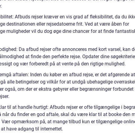
:
ibilitet: Afbuds rejser kræver en vis grad af fleksibilitet, da du ikk
e destinationen eller rejsedatoerne frit. Ved at være åben for
ige muligheder vil du dog øge dine chancer for at finde fantastis
odighed: Da afbud rejser ofte annonceres med kort varsel, kan d
lmodighed at finde den perfekte rejse. Opdater dine søgekriterie
ssigt og vær forberedt på at vente på den rigtige mulighed.
emgå aftalen: Inden du køber en afbud rejse, er det afgørende at
å alle betingelser og vilkår for at undgå ubehagelige overraskel
ler også, om der er ekstra gebyrer eller begrænsninger forbunde
jser.
lar til at handle hurtigt: Afbuds rejser er ofte tilgængelige i beg
å når du finder en god aftale, skal du være klar til at booke den 
Vær opmærksom på, at mange tilbud kun er tilgængelige online
 at have adgang til internettet.