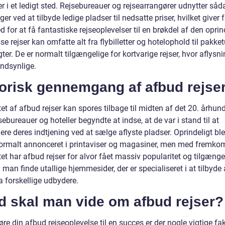
er i et ledigt sted. Rejsebureauer og rejsearrangører udnytter så
ger ved at tilbyde ledige pladser til nedsatte priser, hvilket giver 
 for at få fantastiske rejseoplevelser til en brøkdel af den oprin
sse rejser kan omfatte alt fra flybilletter og hotelophold til pakke
ter. De er normalt tilgængelige for kortvarige rejser, hvor aflysni
ndsynlige.
torisk gennemgang af afbud rejse
t af afbud rejser kan spores tilbage til midten af det 20. århun
sebureauer og hoteller begyndte at indse, at de var i stand til at
e deres indtjening ved at sælge aflyste pladser. Oprindeligt ble
normalt annonceret i printaviser og magasiner, men med fremko
tet har afbud rejser for alvor fået massiv popularitet og tilgænge
man finde utallige hjemmesider, der er specialiseret i at tilbyde
ra forskellige udbydere.
d skal man vide om afbud rejser?
øre din afbud rejseoplevelse til en succes er der nogle vigtige fak