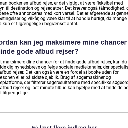
an booker en afbud rejse, er det vigtigt at være fleksibel med
yn til destination og rejsedatoer. Det kræver også tålmodighed, 
udene ofte annonceres med kort varsel. Det er afgørende at gen
betingelser og vilkår, og være klar til at handle hurtigt, da mange
d kun er tilgængelige i begrænset antal.
ordan kan jeg maksimere mine chancer 
finde gode afbud rejser?
at maksimere dine chancer for at finde gode afbud rejser, kan du
lde dig nyhedsbreve og følge sociale mediekanaler, der specialis
 afbud rejser. Det kan også være en fordel at booke uden for
æsonen eller på sidste øjeblik. Brug af søgemaskiner og
eplatforme, der filtrerer søgeresultaterne med specifikke søgeor
afbud rejser og last minute tilbud kan hjælpe med at finde de b
d tilgængelige.
Få læst flere indlæg her