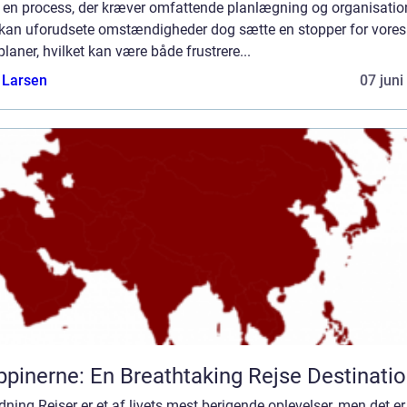
 en process, der kræver omfattende planlægning og organisatio
 kan uforudsete omstændigheder dog sætte en stopper for vores
planer, hvilket kan være både frustrere...
 Larsen
07 juni
ippinerne: En Breathtaking Rejse Destinati
dning Rejser er et af livets mest berigende oplevelser, men det er