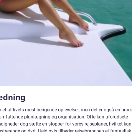
ledning
r et af livets mest berigende oplevelser, men det er også en proc
omfattende planlægning og organisation. Ofte kan uforudsete
igheder dog sætte en stopper for vores rejseplaner, hvilket ka
strerende og dyrt. Heldigvis tilbyder rejsebranchen et fantastisk