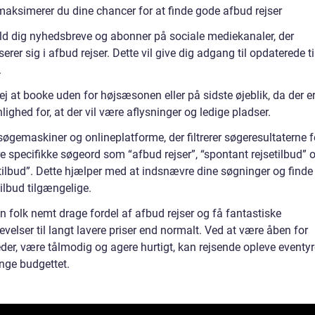
aksimerer du dine chancer for at finde gode afbud rejser
ld dig nyhedsbreve og abonner på sociale mediekanaler, der
serer sig i afbud rejser. Dette vil give dig adgang til opdaterede t
.
j at booke uden for højsæsonen eller på sidste øjeblik, da der er
ighed for, at der vil være aflysninger og ledige pladser.
øgemaskiner og onlineplatforme, der filtrerer søgeresultaterne f
e specifikke søgeord som “afbud rejser”, “spontant rejsetilbud” o
tilbud”. Dette hjælper med at indsnævre dine søgninger og finde
ilbud tilgængelige.
n folk nemt drage fordel af afbud rejser og få fantastiske
evelser til langt lavere priser end normalt. Ved at være åben for
der, være tålmodig og agere hurtigt, kan rejsende opleve eventy
nge budgettet.