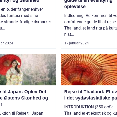
ventyr og Skønhed
guide til en eventyrlig
oplevelse
r en ø, der fanger enhver
des fantasi med sine
Indledning: Velkommen til v
 strande, frodige rismarker
omfattende guide til at rejse
u...
Thailand, et land rigt på kultu
hist...
uar 2024
17 januar 2024
 til Japan: Oplev Det
Rejse til Thailand: Et e
ne Østens Skønhed og
i det sydøstasiatiske p
ur
INTRODUKTION (350 ord):
uktion til Rejse til Japan
Thailand er et eksotisk og kul