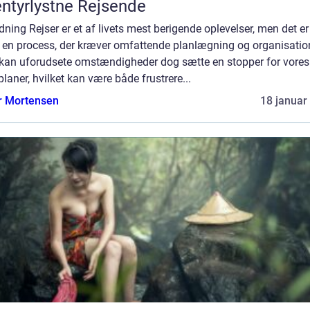
ntyrlystne Rejsende
dning Rejser er et af livets mest berigende oplevelser, men det er
 en process, der kræver omfattende planlægning og organisatio
 kan uforudsete omstændigheder dog sætte en stopper for vores
planer, hvilket kan være både frustrere...
r Mortensen
18 januar