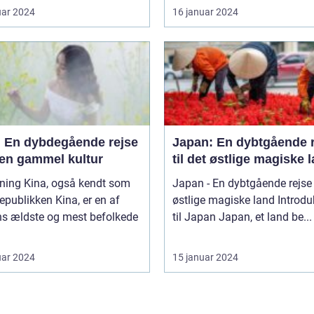
uar 2024
16 januar 2024
: En dybdegående rejse
Japan: En dybtgående 
 en gammel kultur
til det østlige magiske 
også kendt som
Japan - En dybtgående rejse t
epublikken Kina, er en af
østlige magiske land Introduktion
ns ældste og mest befolkede
til Japan Japan, et land be...
uar 2024
15 januar 2024