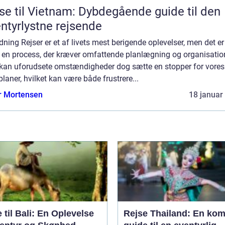
se til Vietnam: Dybdegående guide til den
ntyrlystne rejsende
dning Rejser er et af livets mest berigende oplevelser, men det er
 en process, der kræver omfattende planlægning og organisatio
 kan uforudsete omstændigheder dog sætte en stopper for vores
planer, hvilket kan være både frustrere...
r Mortensen
18 januar
 til Bali: En Oplevelse
Rejse Thailand: En kom