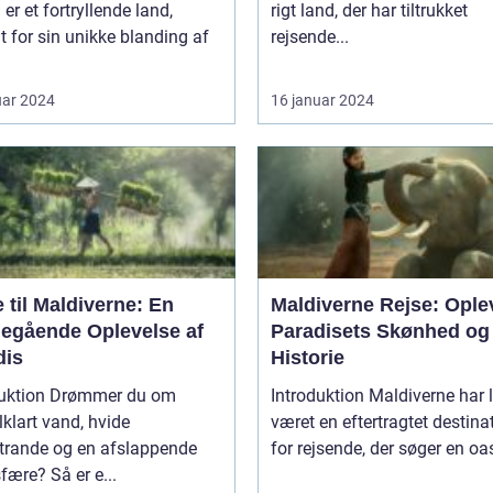
er et fortryllende land,
rigt land, der har tiltrukket
 for sin unikke blanding af
rejsende...
uar 2024
16 januar 2024
 til Maldiverne: En
Maldiverne Rejse: Ople
egående Oplevelse af
Paradisets Skønhed og
dis
Historie
duktion Drømmer du om
Introduktion Maldiverne har længe
lklart vand, hvide
været en eftertragtet destina
trande og en afslappende
for rejsende, der søger en oas
ære? Så er e...