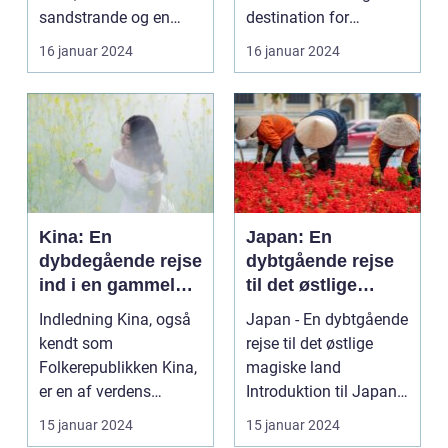
sandstrande og en
destination for
afslappende
rejsende, der søger en
16 januar 2024
16 januar 2024
atmosfære? Så er e...
oase...
Kina: En
Japan: En
dybdegående rejse
dybtgående rejse
ind i en gammel
til det østlige
kultur
magiske land
Indledning Kina, også
Japan - En dybtgående
kendt som
rejse til det østlige
Folkerepublikken Kina,
magiske land
er en af verdens
Introduktion til Japan
ældste og mest
Japan, et land be...
15 januar 2024
15 januar 2024
befolkede na...