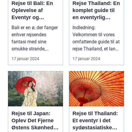
Rejse til Bali: En
Rejse Thailand: En
Oplevelse af
komplet guide til
Eventyr og
en eventyrlig
Skønhed
oplevelse
Bali er en ø, der fanger
Indledning:
enhver rejsendes
Velkommen til vores
fantasi med sine
omfattende guide til at
smukke strande,
rejse Thailand, et land
frodige rismarker og en
rigt på kultur, hist...
17 januar 2024
17 januar 2024
u...
Rejse til Japan:
Rejse til Thailand:
Oplev Det Fjerne
Et eventyr i det
Østens Skønhed
sydøstasiatiske