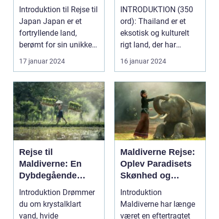
og Kultur
paradis
Introduktion til Rejse til
INTRODUKTION (350
Japan Japan er et
ord): Thailand er et
fortryllende land,
eksotisk og kulturelt
berømt for sin unikke
rigt land, der har
blanding af g...
tiltrukket rejsende...
17 januar 2024
16 januar 2024
Rejse til
Maldiverne Rejse:
Maldiverne: En
Oplev Paradisets
Dybdegående
Skønhed og
Oplevelse af
Historie
Introduktion Drømmer
Introduktion
Paradis
du om krystalklart
Maldiverne har længe
vand, hvide
været en eftertragtet