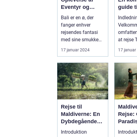
Eventyr og
guide t
Skønhed
eventyr
Bali er en ø, der
Indledni
opleve
fanger enhver
Velkomme
rejsendes fantasi
omfatten
med sine smukke
at rejse 
strande, frodige
land rigt
17 januar 2024
17 januar
rismarker og en u...
hist...
Rejse til
Maldiv
Maldiverne: En
Rejse:
Dybdegående
Paradi
Oplevelse af
Skønhe
Introduktion
Introduk
Paradis
Histori