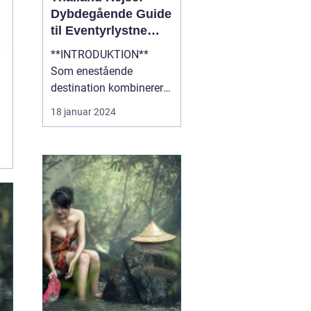
Dybdegående Guide
til Eventyrlystne
Rejsende
**INTRODUKTION**
Som enestående
destination kombinerer
Thailand det bedste af
18 januar 2024
kultur, natur og eventyr,
hvilket gør det til et ideelt
rejsemål for
eventyrlystne rejsende.
Med sin blændende
skønhed, fascinerende
historie og varme
gæstfrihed er Thailan...