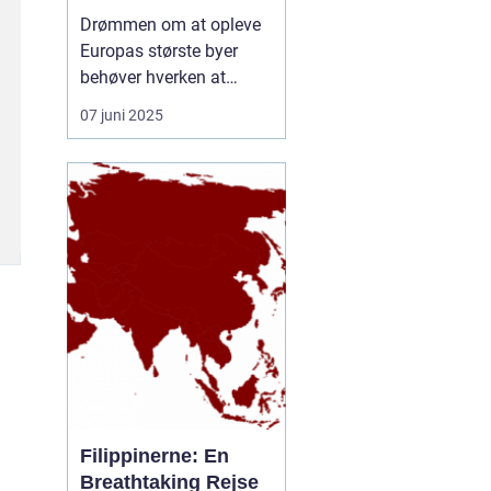
rejseform
Drømmen om at opleve
Europas største byer
behøver hverken at
inkludere lange
07 juni 2025
ventetider i lufthavnen
eller belastende CO-
udledninger. En
storbyferie med tog er
blevet et populært og
klimavenligt alternativ til
flyrejser, og...
Filippinerne: En
Breathtaking Rejse