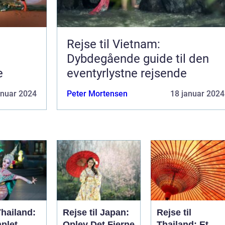
Rejse til Vietnam:
Dybdegående guide til den
e
eventyrlystne rejsende
anuar 2024
Peter Mortensen
18 januar 2024
Thailand:
Rejse til Japan:
Rejse til
plet
Oplev Det Fjerne
Thailand: Et