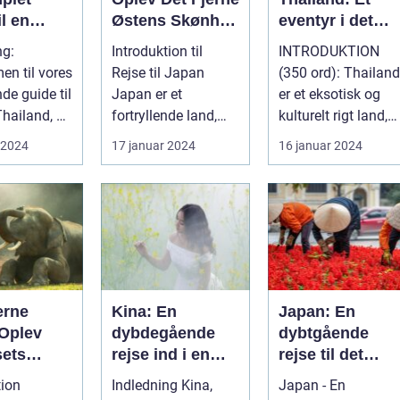
il en
Østens Skønhed
eventyr i det
lig
og Kultur
sydøstasiatiske
ng:
Introduktion til
INTRODUKTION
lse
paradis
n til vores
Rejse til Japan
(350 ord): Thailand
de guide til
Japan er et
er et eksotisk og
Thailand, et
fortryllende land,
kulturelt rigt land,
 på kultur,
berømt for sin
der har tiltrukket
 2024
17 januar 2024
16 januar 2024
unikke blanding af
rejsende...
g...
erne
Kina: En
Japan: En
 Oplev
dybdegående
dybtgående
sets
rejse ind i en
rejse til det
d og
gammel kultur
østlige magiske
tion
Indledning Kina,
Japan - En
e
land