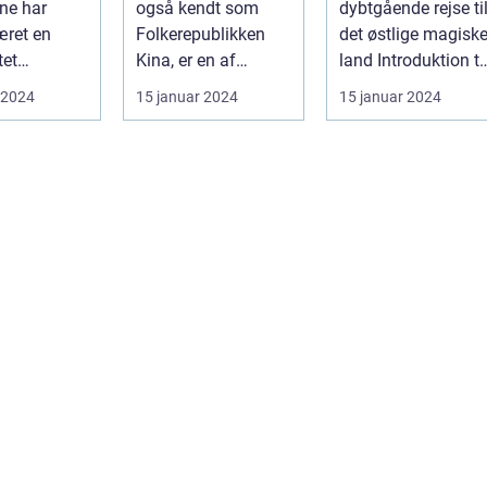
ne har
også kendt som
dybtgående rejse ti
æret en
Folkerepublikken
det østlige magisk
tet
Kina, er en af
land Introduktion til
on for
verdens ældste og
Japan Japan, et
 2024
15 januar 2024
15 januar 2024
, der søger
mest befolkede na...
land be...
.