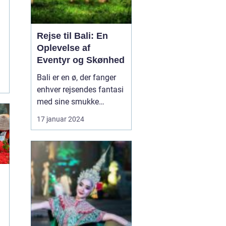
Rejse til Bali: En
Oplevelse af
Eventyr og Skønhed
Bali er en ø, der fanger
enhver rejsendes fantasi
med sine smukke
strande, frodige
17 januar 2024
rismarker og en unik
kultur. Denne artikel vil
tage dig med på en
dybdegående rejse til
Bali og dykke ned i, hvad
der gør denne
destination så speciel.
Uanset om du er...