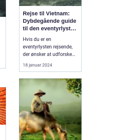
Rejse til Vietnam:
Dybdegående guide
til den eventyrlystne
rejsende
Hvis du er en
eventyrlysten rejsende,
der ønsker at udforske
en ekstraordinær
18 januar 2024
destination med en rig
kultur og betagende
naturskønhed, så er en
rejse til Vietnam det
perfekte valg for dig. Fra
smukke kystlinjer og
eksotiske øer til travle
byer og bet...