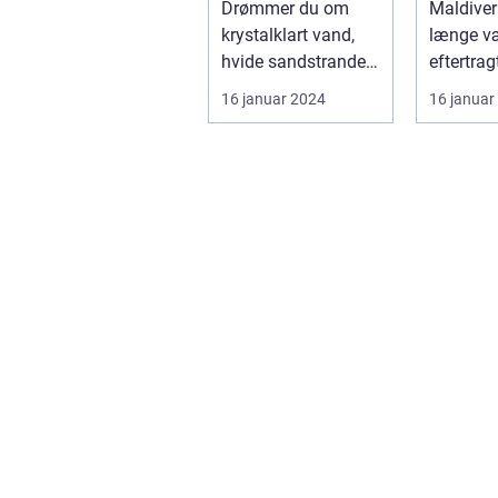
Drømmer du om
Maldiver
krystalklart vand,
længe v
hvide sandstrande
eftertrag
og en afslappende
destinati
16 januar 2024
16 januar
atmosfære? Så er
rejsende
e...
en oase..