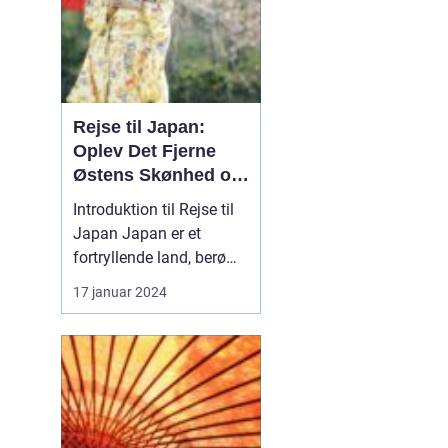
Rejse til Japan:
Oplev Det Fjerne
Østens Skønhed og
Kultur
Introduktion til Rejse til
Japan Japan er et
fortryllende land, berømt
for sin unikke blanding
17 januar 2024
af gammel tradition og
modernitet. Fra de
pulserende gader i Tokyo
til det fredelige Kyoto og
de ikoniske
bjerglandskaber i