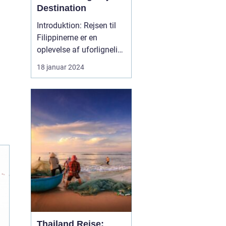
Destination
Introduktion: Rejsen til
Filippinerne er en
oplevelse af uforlignelig
skønhed og dyb kultur.
18 januar 2024
Dette eventyrland skaber
et utroligt univers, der
byder på fantastiske
strande, frodige
regnskove,
dybhavsdykning og en
unik kulturel arv. Denne
artikel tage...
Thailand Rejse: