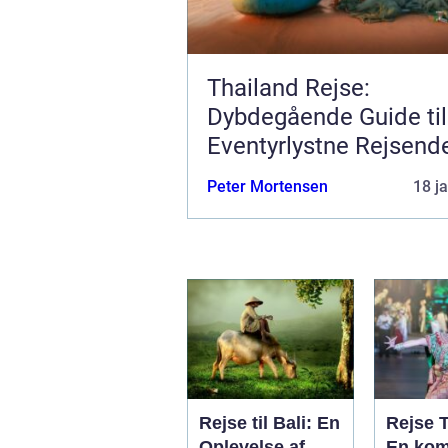
Thailand Rejse:
Dybdegående Guide til
Eventyrlystne Rejsend
Peter Mortensen
18 j
Rejse til Bali: En
Rejse 
Oplevelse af
En kom