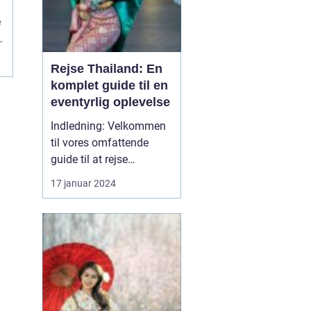
l
e
Rejse Thailand: En
komplet guide til en
eventyrlig oplevelse
Indledning: Velkommen
til vores omfattende
guide til at rejse
Thailand, et land rigt på
17 januar 2024
kultur, historie og
naturskønne skønheder.
Uanset om du er en
eventyrlysten rejsende,
en kulturel enthusiast
eller en solsøgende
strandløve, vil Thailand
præsente...