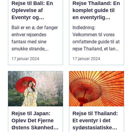
Rejse til Bali: En
Rejse Thailand: En
Oplevelse af
komplet guide til
Eventyr og
en eventyrlig
Skønhed
oplevelse
Bali er en ø, der fanger
Indledning:
enhver rejsendes
Velkommen til vores
fantasi med sine
omfattende guide til at
smukke strande,
rejse Thailand, et land
frodige rismarker og en
rigt på kultur, hist...
17 januar 2024
17 januar 2024
u...
Rejse til Japan:
Rejse til Thailand:
Oplev Det Fjerne
Et eventyr i det
Østens Skønhed
sydøstasiatiske