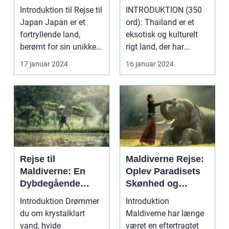
og Kultur
paradis
Introduktion til Rejse til
INTRODUKTION (350
Japan Japan er et
ord): Thailand er et
fortryllende land,
eksotisk og kulturelt
berømt for sin unikke
rigt land, der har
blanding af g...
tiltrukket rejsende...
17 januar 2024
16 januar 2024
Rejse til
Maldiverne Rejse:
Maldiverne: En
Oplev Paradisets
Dybdegående
Skønhed og
Oplevelse af
Historie
Introduktion Drømmer
Introduktion
Paradis
du om krystalklart
Maldiverne har længe
vand, hvide
været en eftertragtet