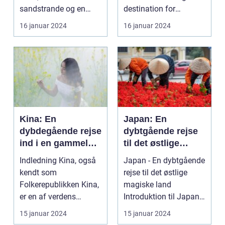
sandstrande og en
destination for
afslappende
rejsende, der søger en
16 januar 2024
16 januar 2024
atmosfære? Så er e...
oase...
Kina: En
Japan: En
dybdegående rejse
dybtgående rejse
ind i en gammel
til det østlige
kultur
magiske land
Indledning Kina, også
Japan - En dybtgående
kendt som
rejse til det østlige
Folkerepublikken Kina,
magiske land
er en af verdens
Introduktion til Japan
ældste og mest
Japan, et land be...
15 januar 2024
15 januar 2024
befolkede na...