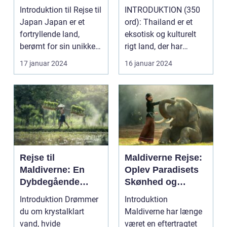
og Kultur
paradis
Introduktion til Rejse til
INTRODUKTION (350
Japan Japan er et
ord): Thailand er et
fortryllende land,
eksotisk og kulturelt
berømt for sin unikke
rigt land, der har
blanding af g...
tiltrukket rejsende...
17 januar 2024
16 januar 2024
Rejse til
Maldiverne Rejse:
Maldiverne: En
Oplev Paradisets
Dybdegående
Skønhed og
Oplevelse af
Historie
Introduktion Drømmer
Introduktion
Paradis
du om krystalklart
Maldiverne har længe
vand, hvide
været en eftertragtet