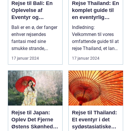
Rejse til Bali: En
Rejse Thailand: En
Oplevelse af
komplet guide til
Eventyr og
en eventyrlig
Skønhed
oplevelse
Bali er en ø, der fanger
Indledning:
enhver rejsendes
Velkommen til vores
fantasi med sine
omfattende guide til at
smukke strande,
rejse Thailand, et land
frodige rismarker og en
rigt på kultur, hist...
17 januar 2024
17 januar 2024
u...
Rejse til Japan:
Rejse til Thailand:
Oplev Det Fjerne
Et eventyr i det
Østens Skønhed
sydøstasiatiske