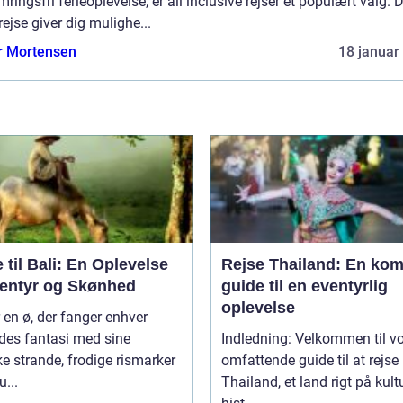
ringsfri ferieoplevelse, er all inclusive rejser et populært valg.
rejse giver dig mulighe...
r Mortensen
18 januar
 til Bali: En Oplevelse
Rejse Thailand: En kom
ventyr og Skønhed
guide til en eventyrlig
oplevelse
r en ø, der fanger enhver
des fantasi med sine
Indledning: Velkommen til v
 strande, frodige rismarker
omfattende guide til at rejse
u...
Thailand, et land rigt på kultu