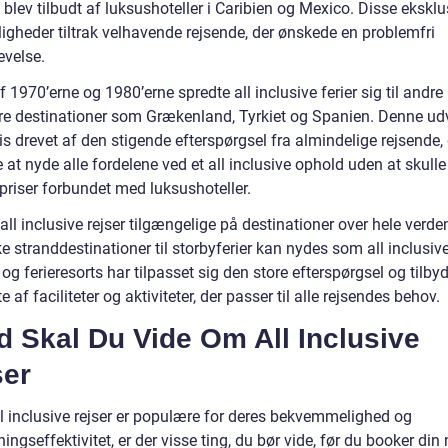
blev tilbudt af luksushoteller i Caribien og Mexico. Disse eksklu
ligheder tiltrak velhavende rejsende, der ønskede en problemfri
evelse.
af 1970’erne og 1980’erne spredte all inclusive ferier sig til andre
e destinationer som Grækenland, Tyrkiet og Spanien. Denne udv
is drevet af den stigende efterspørgsel fra almindelige rejsende,
at nyde alle fordelene ved et all inclusive ophold uden at skulle
priser forbundet med luksushoteller.
 all inclusive rejser tilgængelige på destinationer over hele verden
e stranddestinationer til storbyferier kan nydes som all inclusive 
 og ferieresorts har tilpasset sig den store efterspørgsel og tilby
te af faciliteter og aktiviteter, der passer til alle rejsendes behov.
 Skal Du Vide Om All Inclusive
ser
l inclusive rejser er populære for deres bekvemmelighed og
ngseffektivitet, er der visse ting, du bør vide, før du booker din