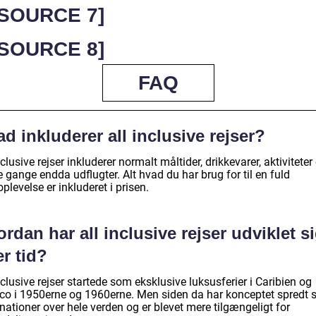
 [SOURCE 7]
 [SOURCE 8]
FAQ
d inkluderer all inclusive rejser?
nclusive rejser inkluderer normalt måltider, drikkevarer, aktiviteter
 gange endda udflugter. Alt hvad du har brug for til en fuld
oplevelse er inkluderet i prisen.
rdan har all inclusive rejser udviklet s
r tid?
nclusive rejser startede som eksklusive luksusferier i Caribien og
co i 1950erne og 1960erne. Men siden da har konceptet spredt si
nationer over hele verden og er blevet mere tilgængeligt for