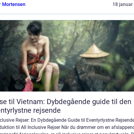
r Mortensen
18 januar
se til Vietnam: Dybdegående guide til den
ntyrlystne rejsende
nclusive Rejser: En Dybdegående Guide til Eventyrlystne Rejsend
duktion til All Inclusive Rejser Når du drømmer om en afslappen