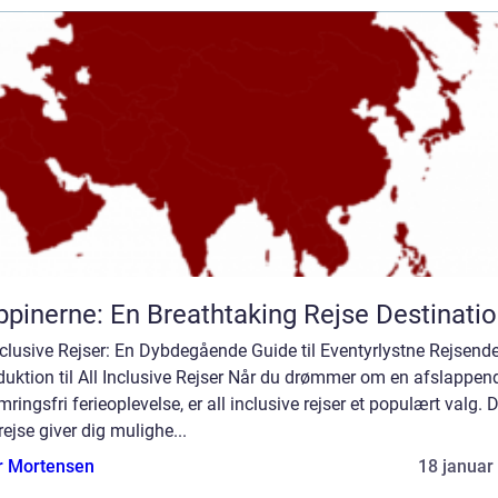
ippinerne: En Breathtaking Rejse Destinati
nclusive Rejser: En Dybdegående Guide til Eventyrlystne Rejsend
duktion til All Inclusive Rejser Når du drømmer om en afslappen
ringsfri ferieoplevelse, er all inclusive rejser et populært valg.
rejse giver dig mulighe...
r Mortensen
18 januar