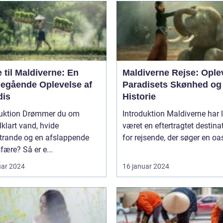
 til Maldiverne: En
Maldiverne Rejse: Ople
egående Oplevelse af
Paradisets Skønhed og
dis
Historie
duktion Drømmer du om
Introduktion Maldiverne har længe
lklart vand, hvide
været en eftertragtet destina
trande og en afslappende
for rejsende, der søger en oas
ære? Så er e...
uar 2024
16 januar 2024