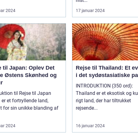
hist...
uar 2024
17 januar 2024
 til Japan: Oplev Det
Rejse til Thailand: Et e
ne Østens Skønhed og
i det sydøstasiatiske p
ur
INTRODUKTION (350 ord):
uktion til Rejse til Japan
Thailand er et eksotisk og kul
er et fortryllende land,
rigt land, der har tiltrukket
 for sin unikke blanding af
rejsende...
uar 2024
16 januar 2024