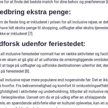
ne for at finde det bedste match for dine behov og præferencer [6
edbring ekstra penge:
 de fleste ting er inkluderet i prisen for all inclusive rejser, er det
have lidt ekstra penge til shopping, udflugter eller ekstra tjeneste
ke er inkluderet [7].
dforsk udenfor feriestedet:
ll inclusive feriesteder normalt har en række aktiviteter og facilit
e en skam at gå glip af at udforske de omkringliggende områder
til at tage på udflugter og udforske destinationen udenfor det, der
 på feriestedet [8].
 all inclusive rejser mere populære end nogensinde før. Det er ik
tå hvorfor. Fra bekvemmelighed og komfort til omkostningseffekti
oldighed i aktiviteter og underholdning, tilbyder all inclusive re
 ferieoplevelse. Uanset om du er på udkig efter en afslappende
rie, en spændende aktivferie eller en kulturel oplevelse, kan en a