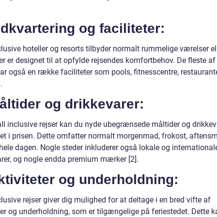
ndkvartering og faciliteter:
clusive hoteller og resorts tilbyder normalt rummelige værelser el
der er designet til at opfylde rejsendes komfortbehov. De fleste af
ar også en række faciliteter som pools, fitnesscentre, restaurant
.
åltider og drikkevarer:
ll inclusive rejser kan du nyde ubegrænsede måltider og drikkev
ret i prisen. Dette omfatter normalt morgenmad, frokost, aftens
hele dagen. Nogle steder inkluderer også lokale og international
arer, og nogle endda premium mærker [2].
ktiviteter og underholdning:
clusive rejser giver dig mulighed for at deltage i en bred vifte af
ter og underholdning, som er tilgængelige på feriestedet. Dette 