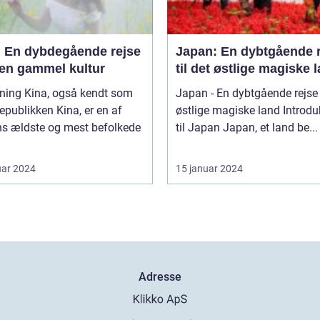
: En dybdegående rejse
Japan: En dybtgående 
 en gammel kultur
til det østlige magiske 
også kendt som
Japan - En dybtgående rejse t
epublikken Kina, er en af
østlige magiske land Introduktion
ns ældste og mest befolkede
til Japan Japan, et land be...
uar 2024
15 januar 2024
Adresse