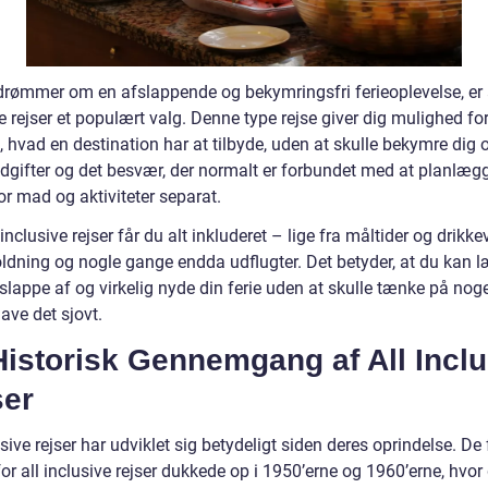
drømmer om en afslappende og bekymringsfri ferieoplevelse, er 
e rejser et populært valg. Denne type rejse giver dig mulighed for
, hvad en destination har at tilbyde, uden at skulle bekymre dig
udgifter og det besvær, der normalt er forbundet med at planlæg
or mad og aktiviteter separat.
inclusive rejser får du alt inkluderet – lige fra måltider og drikkev
ldning og nogle gange endda udflugter. Det betyder, at du kan l
 slappe af og virkelig nyde din ferie uden at skulle tænke på nog
ave det sjovt.
istorisk Gennemgang af All Inclu
ser
usive rejser har udviklet sig betydeligt siden deres oprindelse. De 
or all inclusive rejser dukkede op i 1950’erne og 1960’erne, hvor