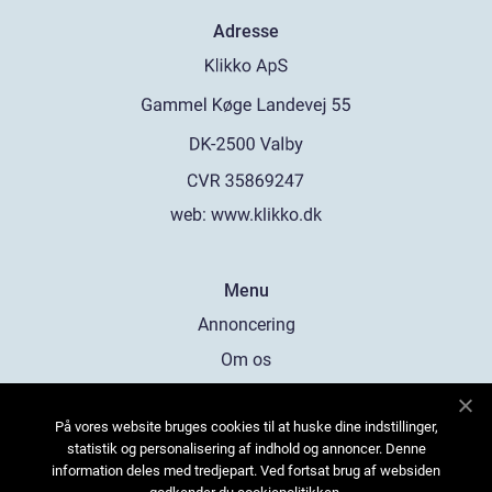
Adresse
web:
www.klikko.dk
Menu
Annoncering
Om os
Cookies
På vores website bruges cookies til at huske dine indstillinger,
Kontakt os
statistik og personalisering af indhold og annoncer. Denne
Sitemap
information deles med tredjepart. Ved fortsat brug af websiden