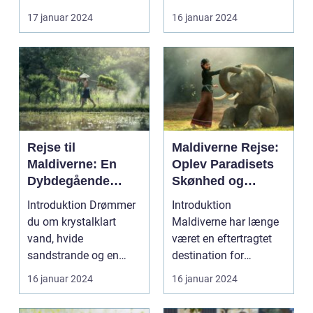
blanding af g...
tiltrukket rejsende...
17 januar 2024
16 januar 2024
Rejse til
Maldiverne Rejse:
Maldiverne: En
Oplev Paradisets
Dybdegående
Skønhed og
Oplevelse af
Historie
Introduktion Drømmer
Introduktion
Paradis
du om krystalklart
Maldiverne har længe
vand, hvide
været en eftertragtet
sandstrande og en
destination for
afslappende
rejsende, der søger en
16 januar 2024
16 januar 2024
atmosfære? Så er e...
oase...