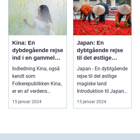
Kina: En
Japan: En
dybdegående rejse
dybtgående rejse
ind i en gammel
til det østlige
kultur
magiske land
Indledning Kina, også
Japan - En dybtgående
kendt som
rejse til det østlige
Folkerepublikken Kina,
magiske land
er en af verdens
Introduktion til Japan
ældste og mest
Japan, et land be...
15 januar 2024
15 januar 2024
befolkede na...