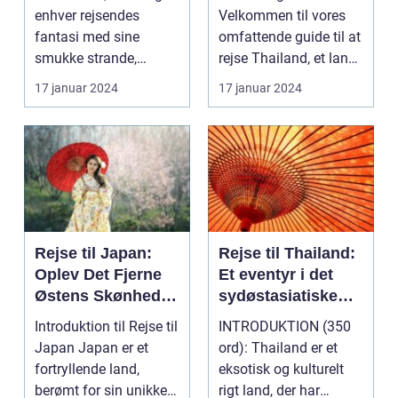
enhver rejsendes
Velkommen til vores
fantasi med sine
omfattende guide til at
smukke strande,
rejse Thailand, et land
frodige rismarker og en
rigt på kultur, hist...
17 januar 2024
17 januar 2024
u...
Rejse til Japan:
Rejse til Thailand:
Oplev Det Fjerne
Et eventyr i det
Østens Skønhed
sydøstasiatiske
og Kultur
paradis
Introduktion til Rejse til
INTRODUKTION (350
Japan Japan er et
ord): Thailand er et
fortryllende land,
eksotisk og kulturelt
berømt for sin unikke
rigt land, der har