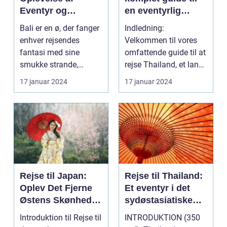
Eventyr og
en eventyrlig
Skønhed
oplevelse
Bali er en ø, der fanger
Indledning:
enhver rejsendes
Velkommen til vores
fantasi med sine
omfattende guide til at
smukke strande,
rejse Thailand, et land
frodige rismarker og en
rigt på kultur, hist...
17 januar 2024
17 januar 2024
u...
Rejse til Japan:
Rejse til Thailand:
Oplev Det Fjerne
Et eventyr i det
Østens Skønhed
sydøstasiatiske
og Kultur
paradis
Introduktion til Rejse til
INTRODUKTION (350