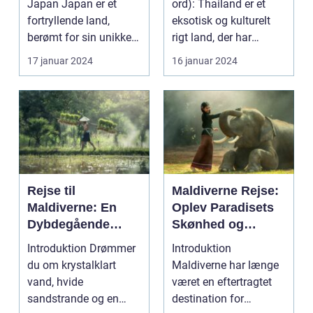
Japan Japan er et
ord): Thailand er et
fortryllende land,
eksotisk og kulturelt
berømt for sin unikke
rigt land, der har
blanding af g...
tiltrukket rejsende...
17 januar 2024
16 januar 2024
Rejse til
Maldiverne Rejse:
Maldiverne: En
Oplev Paradisets
Dybdegående
Skønhed og
Oplevelse af
Historie
Introduktion Drømmer
Introduktion
Paradis
du om krystalklart
Maldiverne har længe
vand, hvide
været en eftertragtet
sandstrande og en
destination for