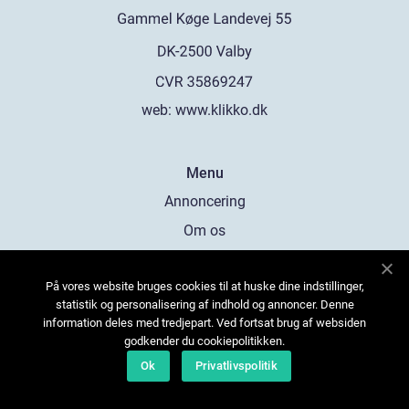
web:
www.klikko.dk
Menu
Annoncering
Om os
Cookies
På vores website bruges cookies til at huske dine indstillinger,
Kontakt os
statistik og personalisering af indhold og annoncer. Denne
Sitemap
information deles med tredjepart. Ved fortsat brug af websiden
godkender du cookiepolitikken.
Ok
Privatlivspolitik