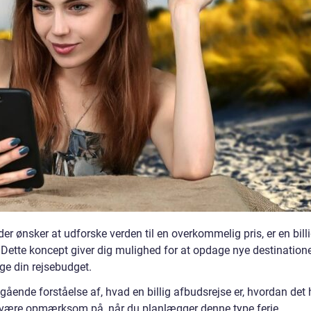
der ønsker at udforske verden til en overkommelig pris, er en bill
. Dette koncept giver dig mulighed for at opdage nye destination
ge din rejsebudget.
degående forståelse af, hvad en billig afbudsrejse er, hvordan det 
al være opmærksom på, når du planlægger denne type ferie.