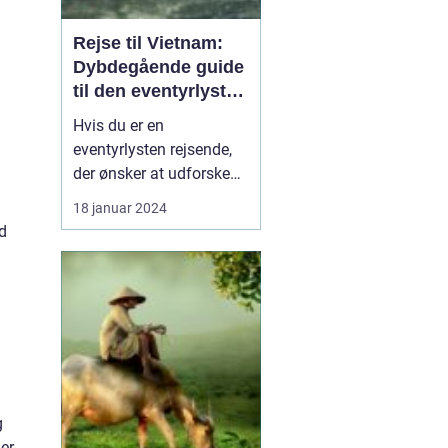
Rejse til Vietnam:
Dybdegående guide
til den eventyrlystne
rejsende
Hvis du er en
eventyrlysten rejsende,
der ønsker at udforske
en ekstraordinær
18 januar 2024
destination med en rig
ed
kultur og betagende
naturskønhed, så er en
g
rejse til Vietnam det
perfekte valg for dig. Fra
smukke kystlinjer og
eksotiske øer til travle
byer og bet...
g
er