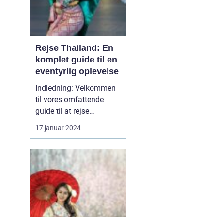
Rejse Thailand: En
komplet guide til en
eventyrlig oplevelse
Indledning: Velkommen
til vores omfattende
guide til at rejse
Thailand, et land rigt på
17 januar 2024
kultur, historie og
naturskønne skønheder.
Uanset om du er en
eventyrlysten rejsende,
en kulturel enthusiast
eller en solsøgende
strandløve, vil Thailand
præsente...