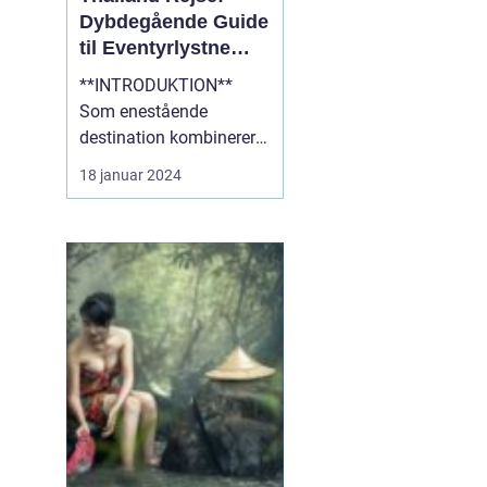
Dybdegående Guide
til Eventyrlystne
Rejsende
**INTRODUKTION**
Som enestående
destination kombinerer
Thailand det bedste af
18 januar 2024
kultur, natur og eventyr,
hvilket gør det til et ideelt
rejsemål for
eventyrlystne rejsende.
Med sin blændende
skønhed, fascinerende
historie og varme
gæstfrihed er Thailan...