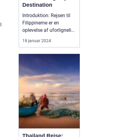
Destination
Introduktion: Rejsen til
Filippinerne er en
l
oplevelse af uforlignelig
skønhed og dyb kultur.
18 januar 2024
Dette eventyrland skaber
et utroligt univers, der
byder på fantastiske
strande, frodige
regnskove,
dybhavsdykning og en
unik kulturel arv. Denne
artikel tage...
Thailand Rejse: