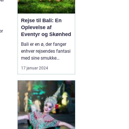
Rejse til Bali: En
Oplevelse af
or
Eventyr og Skønhed
Bali er en ø, der fanger
enhver rejsendes fantasi
med sine smukke
strande, frodige
17 januar 2024
rismarker og en unik
kultur. Denne artikel vil
tage dig med på en
dybdegående rejse til
Bali og dykke ned i, hvad
der gør denne
destination så speciel.
Uanset om du er...