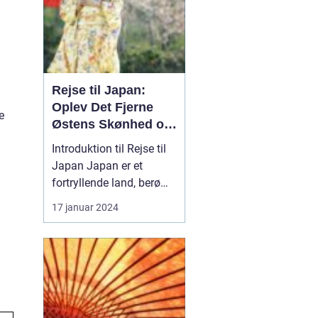
Rejse til Japan:
Oplev Det Fjerne
e
Østens Skønhed og
Kultur
Introduktion til Rejse til
Japan Japan er et
fortryllende land, berømt
for sin unikke blanding
17 januar 2024
af gammel tradition og
modernitet. Fra de
pulserende gader i Tokyo
til det fredelige Kyoto og
de ikoniske
bjerglandskaber i