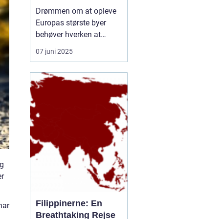
rejseform
Drømmen om at opleve
Europas største byer
behøver hverken at
inkludere lange
07 juni 2025
ventetider i lufthavnen
eller belastende CO-
udledninger. En
storbyferie med tog er
blevet et populært og
klimavenligt alternativ til
flyrejser, og...
ig
er
Filippinerne: En
har
Breathtaking Rejse