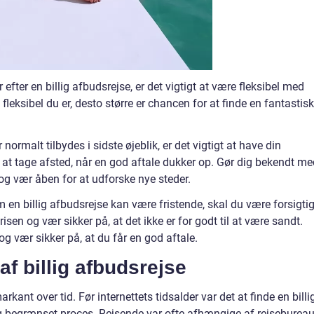
r efter en billig afbudsrejse, er det vigtigt at være fleksibel med
fleksibel du er, desto større er chancen for at finde en fantastisk
ormalt tilbydes i sidste øjeblik, er det vigtigt at have din
l at tage afsted, når en god aftale dukker op. Gør dig bekendt m
 og vær åben for at udforske nye steder.
 en billig afbudsrejse kan være fristende, skal du være forsigti
isen og vær sikker på, at det ikke er for godt til at være sandt.
 vær sikker på, at du får en god aftale.
af billig afbudsrejse
arkant over tid. Før internettets tidsalder var det at finde en billi
 begrænset proces. Rejsende var ofte afhængige af rejsebureau