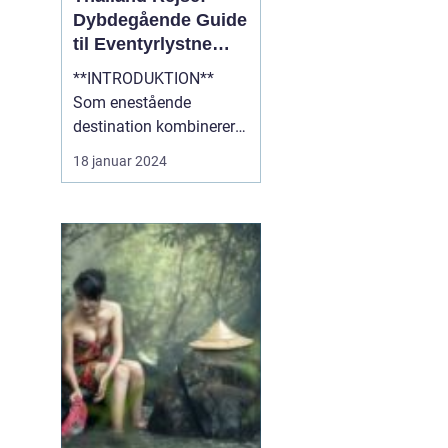
Dybdegående Guide
til Eventyrlystne
Rejsende
**INTRODUKTION**
Som enestående
destination kombinerer
Thailand det bedste af
18 januar 2024
kultur, natur og eventyr,
hvilket gør det til et ideelt
rejsemål for
eventyrlystne rejsende.
Med sin blændende
skønhed, fascinerende
historie og varme
gæstfrihed er Thailan...