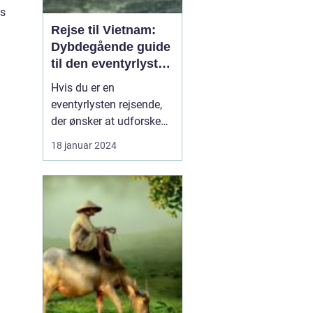
es
Rejse til Vietnam:
Dybdegående guide
til den eventyrlystne
rejsende
Hvis du er en
eventyrlysten rejsende,
der ønsker at udforske
en ekstraordinær
18 januar 2024
destination med en rig
kultur og betagende
naturskønhed, så er en
rejse til Vietnam det
perfekte valg for dig. Fra
smukke kystlinjer og
eksotiske øer til travle
byer og bet...