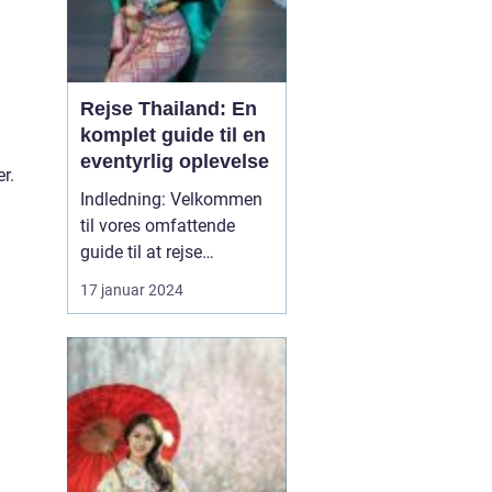
Rejse Thailand: En
komplet guide til en
eventyrlig oplevelse
r.
Indledning: Velkommen
til vores omfattende
guide til at rejse
Thailand, et land rigt på
17 januar 2024
kultur, historie og
naturskønne skønheder.
Uanset om du er en
eventyrlysten rejsende,
en kulturel enthusiast
eller en solsøgende
strandløve, vil Thailand
præsente...