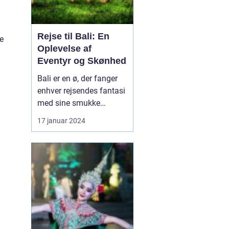
Rejse til Bali: En
te
Oplevelse af
Eventyr og Skønhed
Bali er en ø, der fanger
enhver rejsendes fantasi
med sine smukke
strande, frodige
17 januar 2024
rismarker og en unik
kultur. Denne artikel vil
tage dig med på en
dybdegående rejse til
Bali og dykke ned i, hvad
der gør denne
destination så speciel.
Uanset om du er...