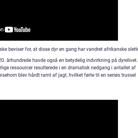
ke beviser for, at disse dyr en gang har vandret afrikanske slette
 20. århundrede havde også en betydelig indvirkning på dyrelivet.
lige ressourcer resulterede i en dramatisk nedgang i antallet af
ehorn blev hårdt ramt af jagt, hvilket førte til en seriøs trussel