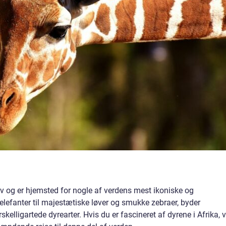
liv og er hjemsted for nogle af verdens mest ikoniske og
elefanter til majestætiske løver og smukke zebraer, byder
skelligartede dyrearter. Hvis du er fascineret af dyrene i Afrika, v