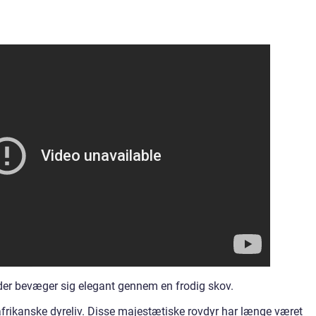
 der bevæger sig elegant gennem en frodig skov.
 afrikanske dyreliv. Disse majestætiske rovdyr har længe været