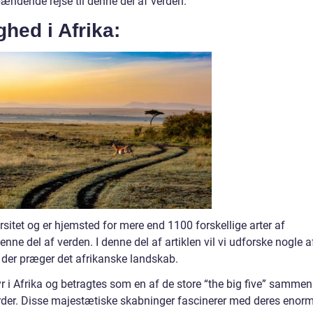
ændende rejse til denne del af verden.
hed i Afrika:
ersitet og er hjemsted for mere end 1100 forskellige arter af
nne del af verden. I denne del af artiklen vil vi udforske nogle a
 der præger det afrikanske landskab.
yr i Afrika og betragtes som en af de store “the big five” sammen
arder. Disse majestætiske skabninger fascinerer med deres enor