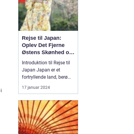
Rejse til Japan:
Oplev Det Fjerne
Østens Skønhed og
Kultur
Introduktion til Rejse til
Japan Japan er et
fortryllende land, berømt
for sin unikke blanding
17 januar 2024
i
af gammel tradition og
modernitet. Fra de
pulserende gader i Tokyo
til det fredelige Kyoto og
de ikoniske
bjerglandskaber i