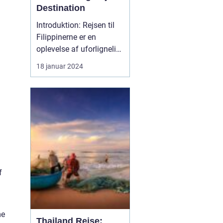
Destination
Introduktion: Rejsen til
Filippinerne er en
oplevelse af uforlignelig
skønhed og dyb kultur.
18 januar 2024
Dette eventyrland skaber
et utroligt univers, der
byder på fantastiske
strande, frodige
regnskove,
dybhavsdykning og en
unik kulturel arv. Denne
artikel tage...
f
me
Thailand Rejse: