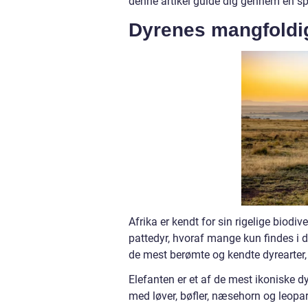
denne artikel guide dig gennem en sp
Dyrenes mangfoldig
Afrika er kendt for sin rigelige biodiv
pattedyr, hvoraf mange kun findes i de
de mest berømte og kendte dyrearter,
Elefanten er et af de mest ikoniske d
med løver, bøfler, næsehorn og leop