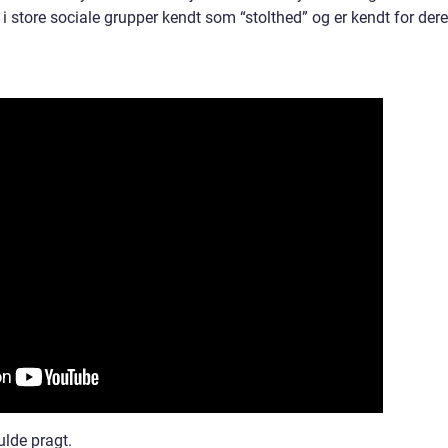
i store sociale grupper kendt som “stolthed” og er kendt for der
fulde pragt.