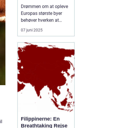
rejseform
Drømmen om at opleve
Europas største byer
behøver hverken at
inkludere lange
07 juni 2025
ventetider i lufthavnen
eller belastende CO-
udledninger. En
storbyferie med tog er
blevet et populært og
klimavenligt alternativ til
flyrejser, og...
Filippinerne: En
il
Breathtaking Rejse