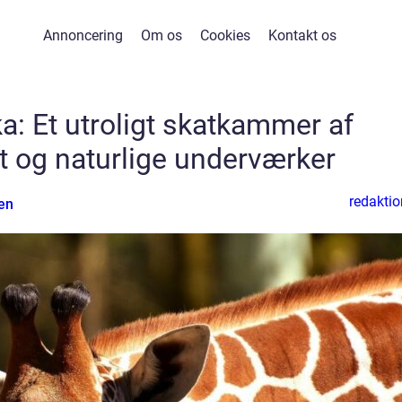
Annoncering
Om os
Cookies
Kontakt os
ka: Et utroligt skatkammer af
et og naturlige underværker
redaktio
en