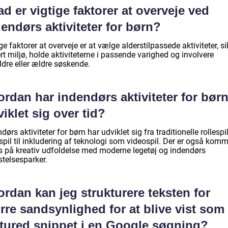
d er vigtige faktorer at overveje ved
endørs aktiviteter for børn?
ge faktorer at overveje er at vælge alderstilpassede aktiviteter, si
rt miljø, holde aktiviteterne i passende varighed og involvere
ldre eller ældre søskende.
rdan har indendørs aktiviteter for bør
iklet sig over tid?
dørs aktiviteter for børn har udviklet sig fra traditionelle rollespi
pil til inkludering af teknologi som videospil. Der er også komm
s på kreativ udfoldelse med moderne legetøj og indendørs
stelsesparker.
rdan kan jeg strukturere teksten for
rre sandsynlighed for at blive vist som 
atured snippet i en Google søgning?