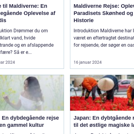
 til Maldiverne: En
Maldiverne Rejse: Ople
egående Oplevelse af
Paradisets Skønhed og
dis
Historie
duktion Drømmer du om
Introduktion Maldiverne har længe
lklart vand, hvide
været en eftertragtet destina
trande og en afslappende
for rejsende, der søger en oas
ære? Så er e...
uar 2024
16 januar 2024
: En dybdegående rejse
Japan: En dybtgående 
 en gammel kultur
til det østlige magiske 