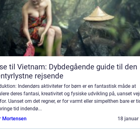
se til Vietnam: Dybdegående guide til den
ntyrlystne rejsende
duktion: Indendørs aktiviteter for børn er en fantastisk måde at
lere deres fantasi, kreativitet og fysiske udvikling på, uanset vejr
or. Uanset om det regner, er for varmt eller simpelthen bare er tid
lbringe tid indendø...
r Mortensen
18 januar