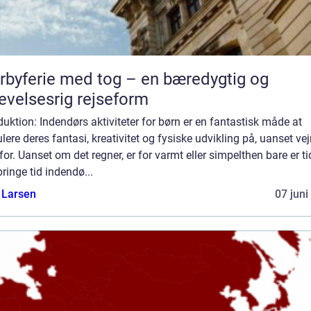
rbyferie med tog – en bæredygtig og
evelsesrig rejseform
duktion: Indendørs aktiviteter for børn er en fantastisk måde at
lere deres fantasi, kreativitet og fysiske udvikling på, uanset vejr
or. Uanset om det regner, er for varmt eller simpelthen bare er tid
lbringe tid indendø...
 Larsen
07 juni