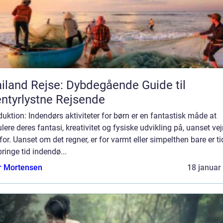
iland Rejse: Dybdegående Guide til
ntyrlystne Rejsende
duktion: Indendørs aktiviteter for børn er en fantastisk måde at
lere deres fantasi, kreativitet og fysiske udvikling på, uanset vejr
or. Uanset om det regner, er for varmt eller simpelthen bare er tid
lbringe tid indendø...
r Mortensen
18 januar