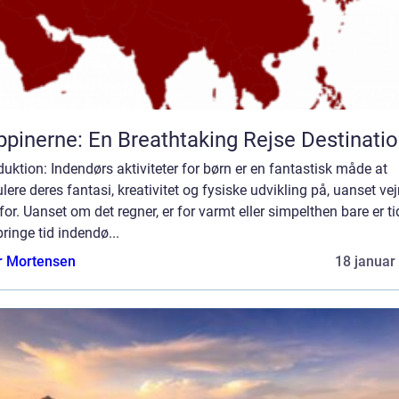
ippinerne: En Breathtaking Rejse Destinati
duktion: Indendørs aktiviteter for børn er en fantastisk måde at
lere deres fantasi, kreativitet og fysiske udvikling på, uanset vejr
or. Uanset om det regner, er for varmt eller simpelthen bare er tid
lbringe tid indendø...
r Mortensen
18 januar