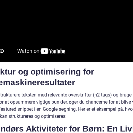
ktur og optimisering for
emaskineresultater
trukturere teksten med relevante overskrifter (h2 tags) og bruge 
or at opsummere vigtige punkter, øger du chancerne for at blive 
featured snippet i en Google søgning. Her er et eksempel på, hv
kan struktureres og optimiseres:
ndørs Aktiviteter for Børn: En Liv