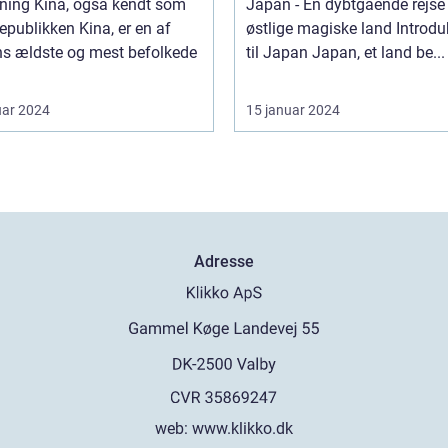
også kendt som
Japan - En dybtgående rejse t
epublikken Kina, er en af
østlige magiske land Introduktion
ns ældste og mest befolkede
til Japan Japan, et land be...
uar 2024
15 januar 2024
Adresse
web:
www.klikko.dk