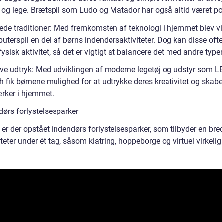
il og lege. Brætspil som Ludo og Matador har også altid været p
ede traditioner: Med fremkomsten af teknologi i hjemmet blev v
terspil en del af børns indendørsaktiviteter. Dog kan disse ofte
ysisk aktivitet, så det er vigtigt at balancere det med andre typer
ive udtryk: Med udviklingen af moderne legetøj og udstyr som 
h fik børnene mulighed for at udtrykke deres kreativitet og skab
rker i hjemmet.
dørs forlystelsesparker
 er der opstået indendørs forlystelsesparker, som tilbyder en bred
iteter under ét tag, såsom klatring, hoppeborge og virtuel virkeli