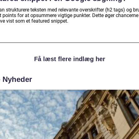
n strukturere teksten med relevante overskrifter (h2 tags) og br
et points for at opsummere vigtige punkter. Dette øger chancerne
ive vist som et featured snippet.
Få læst flere indlæg her
e Nyheder