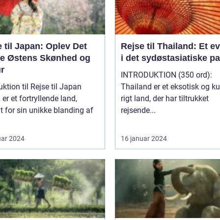
 til Japan: Oplev Det
Rejse til Thailand: Et e
ne Østens Skønhed og
i det sydøstasiatiske p
ur
INTRODUKTION (350 ord):
uktion til Rejse til Japan
Thailand er et eksotisk og kul
er et fortryllende land,
rigt land, der har tiltrukket
 for sin unikke blanding af
rejsende...
uar 2024
16 januar 2024