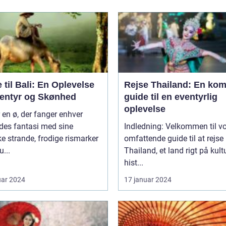
 til Bali: En Oplevelse
Rejse Thailand: En kom
ventyr og Skønhed
guide til en eventyrlig
oplevelse
r en ø, der fanger enhver
des fantasi med sine
Indledning: Velkommen til v
 strande, frodige rismarker
omfattende guide til at rejse
u...
Thailand, et land rigt på kultu
hist...
uar 2024
17 januar 2024