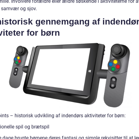
lie. Involvere forældre eller ældre søskende i aktiviteterne for a
samvær og sjov.
historisk gennemgang af indendø
viteter for børn
ints – historisk udvikling af indendørs aktiviteter for børn:
ionelle spil og brætspil
e dage brugte børnene deres fantasi og simple rekvisitter til at l