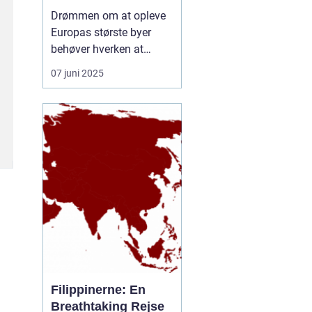
rejseform
Drømmen om at opleve
Europas største byer
behøver hverken at
inkludere lange
07 juni 2025
ventetider i lufthavnen
eller belastende CO-
udledninger. En
storbyferie med tog er
blevet et populært og
klimavenligt alternativ til
flyrejser, og...
Filippinerne: En
Breathtaking Rejse