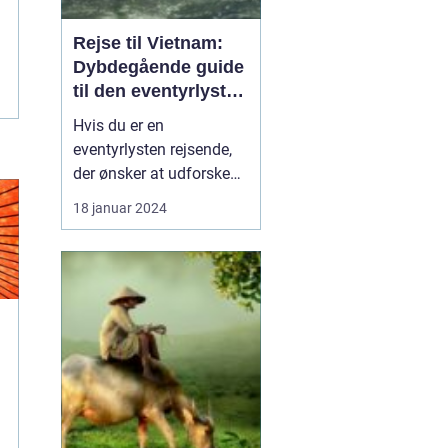
Rejse til Vietnam:
Dybdegående guide
til den eventyrlystne
rejsende
Hvis du er en
eventyrlysten rejsende,
der ønsker at udforske
en ekstraordinær
18 januar 2024
destination med en rig
kultur og betagende
naturskønhed, så er en
rejse til Vietnam det
perfekte valg for dig. Fra
smukke kystlinjer og
eksotiske øer til travle
byer og bet...