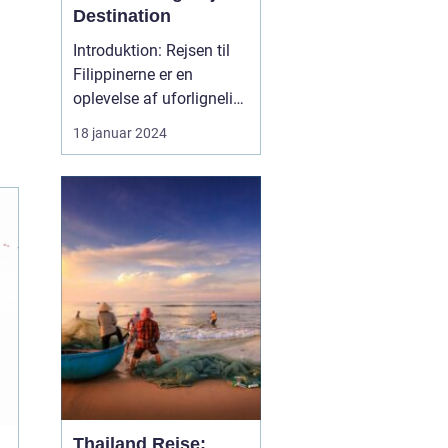
Destination
Introduktion: Rejsen til
Filippinerne er en
oplevelse af uforlignelig
skønhed og dyb kultur.
18 januar 2024
Dette eventyrland skaber
et utroligt univers, der
byder på fantastiske
strande, frodige
regnskove,
dybhavsdykning og en
unik kulturel arv. Denne
artikel tage...
Thailand Rejse: