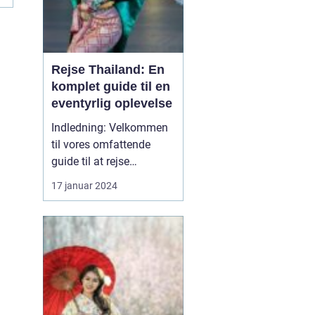
Rejse Thailand: En
komplet guide til en
eventyrlig oplevelse
Indledning: Velkommen
til vores omfattende
guide til at rejse
Thailand, et land rigt på
17 januar 2024
kultur, historie og
naturskønne skønheder.
Uanset om du er en
eventyrlysten rejsende,
en kulturel enthusiast
eller en solsøgende
strandløve, vil Thailand
præsente...