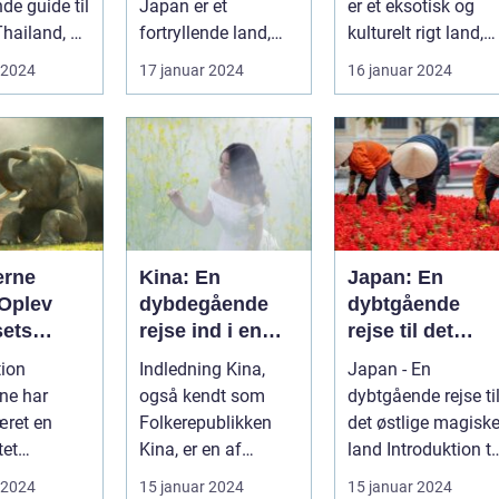
de guide til
Japan er et
er et eksotisk og
Thailand, et
fortryllende land,
kulturelt rigt land,
 på kultur,
berømt for sin
der har tiltrukket
 2024
17 januar 2024
16 januar 2024
unikke blanding af
rejsende...
g...
erne
Kina: En
Japan: En
 Oplev
dybdegående
dybtgående
sets
rejse ind i en
rejse til det
d og
gammel kultur
østlige magiske
tion
Indledning Kina,
Japan - En
e
land
ne har
også kendt som
dybtgående rejse ti
æret en
Folkerepublikken
det østlige magisk
tet
Kina, er en af
land Introduktion til
on for
verdens ældste og
Japan Japan, et
 2024
15 januar 2024
15 januar 2024