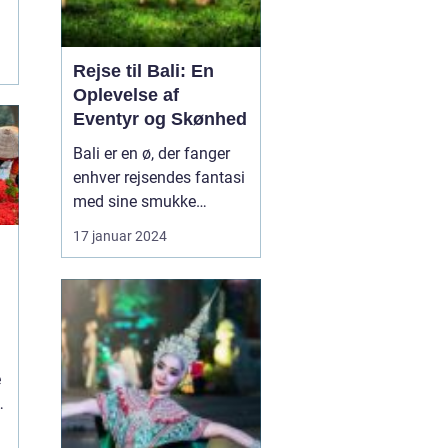
Rejse til Bali: En
Oplevelse af
Eventyr og Skønhed
Bali er en ø, der fanger
enhver rejsendes fantasi
med sine smukke
strande, frodige
17 januar 2024
rismarker og en unik
kultur. Denne artikel vil
tage dig med på en
dybdegående rejse til
Bali og dykke ned i, hvad
l
der gør denne
e
destination så speciel.
Uanset om du er...