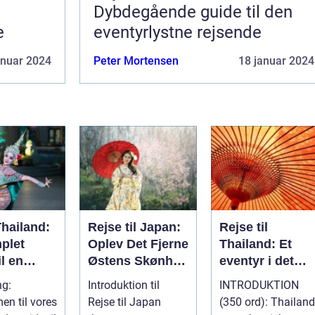
Dybdegående guide til den
e
eventyrlystne rejsende
anuar 2024
Peter Mortensen
18 januar 2024
Thailand:
Rejse til Japan:
Rejse til
plet
Oplev Det Fjerne
Thailand: Et
il en
Østens Skønhed
eventyr i det
lig
og Kultur
sydøstasiatiske
ng:
Introduktion til
INTRODUKTION
lse
paradis
n til vores
Rejse til Japan
(350 ord): Thailand