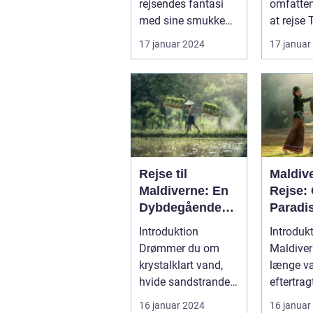
rejsendes fantasi
omfatten
med sine smukke
at rejse 
strande, frodige
land rigt
17 januar 2024
17 januar
rismarker og en u...
hist...
Rejse til
Maldiv
Maldiverne: En
Rejse:
Dybdegående
Paradi
Oplevelse af
Skønhe
Introduktion
Introduk
Paradis
Histori
Drømmer du om
Maldiver
krystalklart vand,
længe v
hvide sandstrande
eftertrag
og en afslappende
destinati
16 januar 2024
16 januar