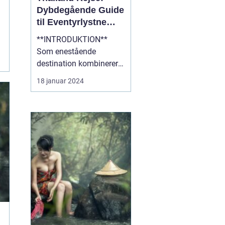
Dybdegående Guide
til Eventyrlystne
Rejsende
**INTRODUKTION**
Som enestående
destination kombinerer
Thailand det bedste af
18 januar 2024
kultur, natur og eventyr,
hvilket gør det til et ideelt
rejsemål for
eventyrlystne rejsende.
Med sin blændende
skønhed, fascinerende
historie og varme
gæstfrihed er Thailan...