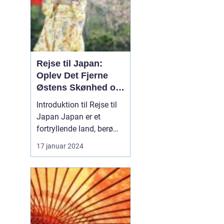
Rejse til Japan:
Oplev Det Fjerne
Østens Skønhed og
Kultur
Introduktion til Rejse til
Japan Japan er et
fortryllende land, berømt
for sin unikke blanding
17 januar 2024
af gammel tradition og
modernitet. Fra de
pulserende gader i Tokyo
til det fredelige Kyoto og
de ikoniske
bjerglandskaber i