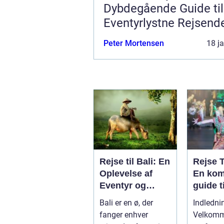
Dybdegående Guide til
Eventyrlystne Rejsend
Peter Mortensen
18 j
Rejse til Bali: En
Rejse 
Oplevelse af
En kom
Eventyr og
guide t
Skønhed
eventyr
Bali er en ø, der
Indledni
opleve
fanger enhver
Velkomme