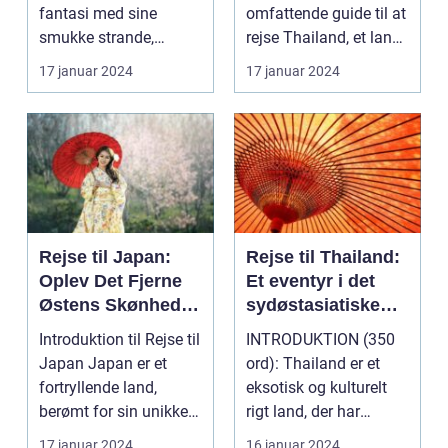
fantasi med sine
omfattende guide til at
smukke strande,
rejse Thailand, et land
frodige rismarker og en
rigt på kultur, hist...
17 januar 2024
17 januar 2024
u...
Rejse til Japan:
Rejse til Thailand:
Oplev Det Fjerne
Et eventyr i det
Østens Skønhed
sydøstasiatiske
og Kultur
paradis
Introduktion til Rejse til
INTRODUKTION (350
Japan Japan er et
ord): Thailand er et
fortryllende land,
eksotisk og kulturelt
berømt for sin unikke
rigt land, der har
blanding af g...
tiltrukket rejsende...
17 januar 2024
16 januar 2024