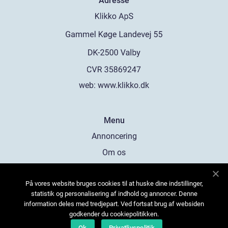
Adresse
web:
www.klikko.dk
Menu
Annoncering
Om os
Cookies
På vores website bruges cookies til at huske dine indstillinger,
Kontakt os
statistik og personalisering af indhold og annoncer. Denne
Sitemap
information deles med tredjepart. Ved fortsat brug af websiden
godkender du cookiepolitikken.
Ok
Privatlivspolitik