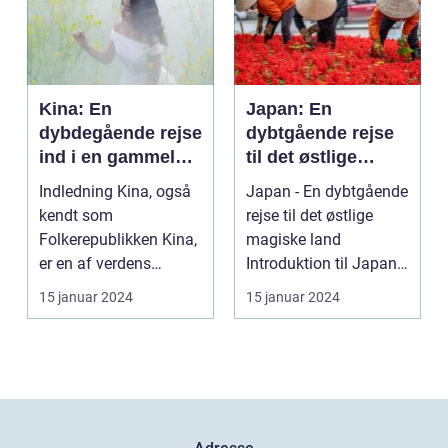
Kina: En
Japan: En
dybdegående rejse
dybtgående rejse
ind i en gammel
til det østlige
kultur
magiske land
Indledning Kina, også
Japan - En dybtgående
kendt som
rejse til det østlige
Folkerepublikken Kina,
magiske land
er en af verdens
Introduktion til Japan
ældste og mest
Japan, et land be...
15 januar 2024
15 januar 2024
befolkede na...