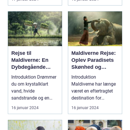
Rejse til
Maldiverne Rejse:
Maldiverne: En
Oplev Paradisets
Dybdegående
Skønhed og
Oplevelse af
Historie
Introduktion Drømmer
Introduktion
Paradis
du om krystalklart
Maldiverne har længe
vand, hvide
været en eftertragtet
sandstrande og en
destination for
afslappende
rejsende, der søger en
16 januar 2024
16 januar 2024
atmosfære? Så er e...
oase...