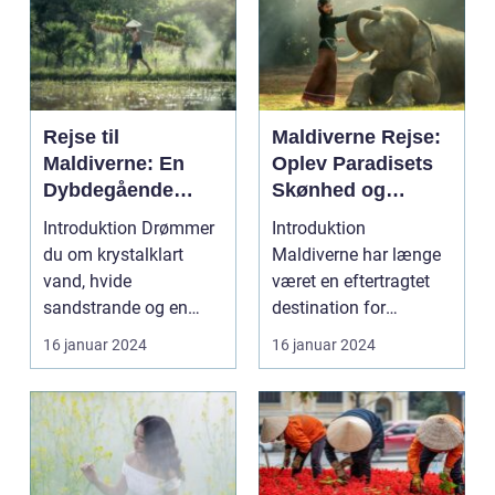
Rejse til
Maldiverne Rejse:
Maldiverne: En
Oplev Paradisets
Dybdegående
Skønhed og
Oplevelse af
Historie
Introduktion Drømmer
Introduktion
Paradis
du om krystalklart
Maldiverne har længe
vand, hvide
været en eftertragtet
sandstrande og en
destination for
afslappende
rejsende, der søger en
16 januar 2024
16 januar 2024
atmosfære? Så er e...
oase...