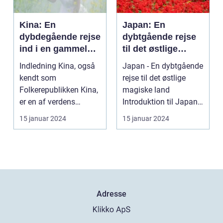
Kina: En
Japan: En
dybdegående rejse
dybtgående rejse
ind i en gammel
til det østlige
kultur
magiske land
Indledning Kina, også
Japan - En dybtgående
kendt som
rejse til det østlige
Folkerepublikken Kina,
magiske land
er en af verdens
Introduktion til Japan
ældste og mest
Japan, et land be...
15 januar 2024
15 januar 2024
befolkede na...
Adresse