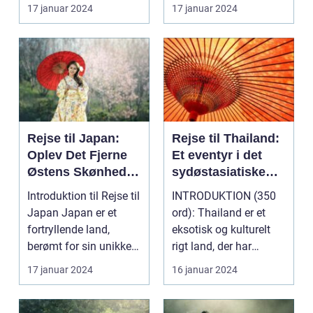
frodige rismarker og en
rigt på kultur, hist...
17 januar 2024
17 januar 2024
u...
Rejse til Japan:
Rejse til Thailand:
Oplev Det Fjerne
Et eventyr i det
Østens Skønhed
sydøstasiatiske
og Kultur
paradis
Introduktion til Rejse til
INTRODUKTION (350
Japan Japan er et
ord): Thailand er et
fortryllende land,
eksotisk og kulturelt
berømt for sin unikke
rigt land, der har
blanding af g...
tiltrukket rejsende...
17 januar 2024
16 januar 2024