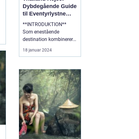
Dybdegående Guide
til Eventyrlystne
Rejsende
**INTRODUKTION**
Som enestående
destination kombinerer
Thailand det bedste af
18 januar 2024
kultur, natur og eventyr,
hvilket gør det til et ideelt
rejsemål for
eventyrlystne rejsende.
Med sin blændende
skønhed, fascinerende
historie og varme
gæstfrihed er Thailan...