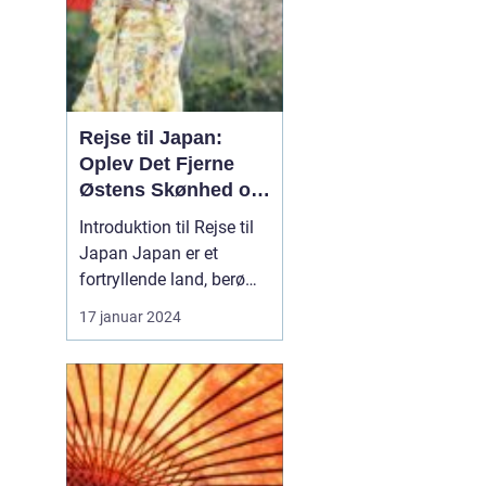
Rejse til Japan:
Oplev Det Fjerne
Østens Skønhed og
Kultur
Introduktion til Rejse til
Japan Japan er et
fortryllende land, berømt
for sin unikke blanding
17 januar 2024
af gammel tradition og
modernitet. Fra de
pulserende gader i Tokyo
til det fredelige Kyoto og
de ikoniske
bjerglandskaber i