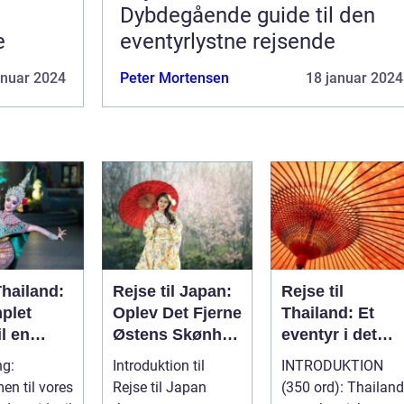
Dybdegående guide til den
e
eventyrlystne rejsende
anuar 2024
Peter Mortensen
18 januar 2024
Thailand:
Rejse til Japan:
Rejse til
plet
Oplev Det Fjerne
Thailand: Et
il en
Østens Skønhed
eventyr i det
lig
og Kultur
sydøstasiatiske
ng:
Introduktion til
INTRODUKTION
lse
paradis
n til vores
Rejse til Japan
(350 ord): Thailand