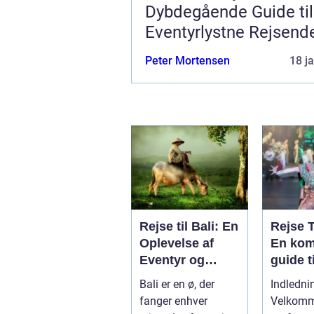
Dybdegående Guide til
Eventyrlystne Rejsend
Peter Mortensen
18 j
Rejse til Bali: En
Rejse 
Oplevelse af
En kom
Eventyr og
guide t
Skønhed
eventyr
Bali er en ø, der
Indledni
opleve
fanger enhver
Velkomme