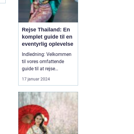
Rejse Thailand: En
komplet guide til en
eventyrlig oplevelse
Indledning: Velkommen
til vores omfattende
guide til at rejse
Thailand, et land rigt på
17 januar 2024
kultur, historie og
naturskønne skønheder.
Uanset om du er en
eventyrlysten rejsende,
en kulturel enthusiast
eller en solsøgende
strandløve, vil Thailand
præsente...