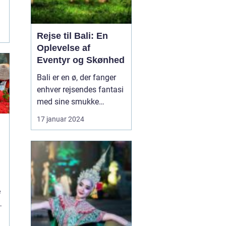
Rejse til Bali: En
Oplevelse af
Eventyr og Skønhed
Bali er en ø, der fanger
enhver rejsendes fantasi
med sine smukke
strande, frodige
17 januar 2024
rismarker og en unik
kultur. Denne artikel vil
tage dig med på en
dybdegående rejse til
Bali og dykke ned i, hvad
l
der gør denne
e
destination så speciel.
Uanset om du er...