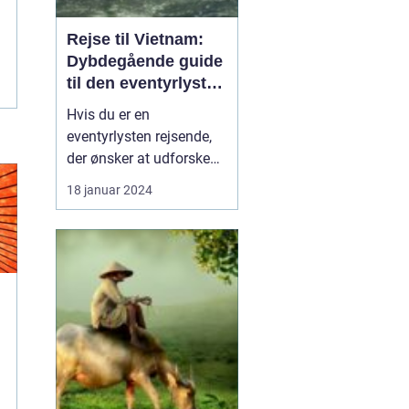
Rejse til Vietnam:
Dybdegående guide
til den eventyrlystne
rejsende
Hvis du er en
eventyrlysten rejsende,
der ønsker at udforske
en ekstraordinær
18 januar 2024
destination med en rig
kultur og betagende
naturskønhed, så er en
rejse til Vietnam det
perfekte valg for dig. Fra
smukke kystlinjer og
eksotiske øer til travle
byer og bet...