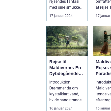
rejsendes fantasi
omfatten
med sine smukke
at rejse 
strande, frodige
land rigt
17 januar 2024
17 januar
rismarker og en u...
hist...
Rejse til
Maldiv
Maldiverne: En
Rejse:
Dybdegående
Paradi
Oplevelse af
Skønhe
Introduktion
Introduk
Paradis
Histori
Drømmer du om
Maldiver
krystalklart vand,
længe v
hvide sandstrande
eftertrag
og en afslappende
destinati
16 januar 2024
16 januar