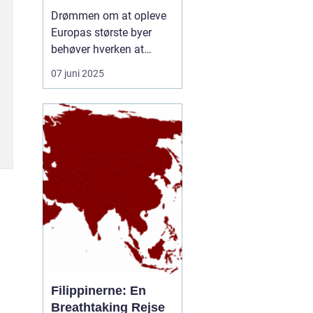
rejseform
Drømmen om at opleve
Europas største byer
behøver hverken at
inkludere lange
07 juni 2025
ventetider i lufthavnen
eller belastende CO-
udledninger. En
storbyferie med tog er
blevet et populært og
klimavenligt alternativ til
flyrejser, og...
Filippinerne: En
Breathtaking Rejse