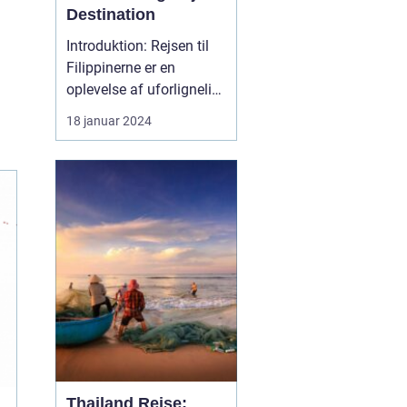
Destination
Introduktion: Rejsen til
Filippinerne er en
oplevelse af uforlignelig
skønhed og dyb kultur.
18 januar 2024
Dette eventyrland skaber
et utroligt univers, der
byder på fantastiske
strande, frodige
regnskove,
dybhavsdykning og en
unik kulturel arv. Denne
artikel tage...
Thailand Rejse: