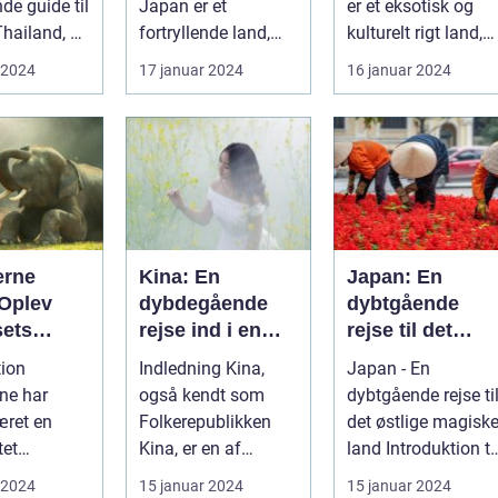
de guide til
Japan er et
er et eksotisk og
Thailand, et
fortryllende land,
kulturelt rigt land,
 på kultur,
berømt for sin
der har tiltrukket
 2024
17 januar 2024
16 januar 2024
unikke blanding af
rejsende...
g...
erne
Kina: En
Japan: En
 Oplev
dybdegående
dybtgående
sets
rejse ind i en
rejse til det
d og
gammel kultur
østlige magiske
tion
Indledning Kina,
Japan - En
e
land
ne har
også kendt som
dybtgående rejse ti
æret en
Folkerepublikken
det østlige magisk
tet
Kina, er en af
land Introduktion til
on for
verdens ældste og
Japan Japan, et
 2024
15 januar 2024
15 januar 2024