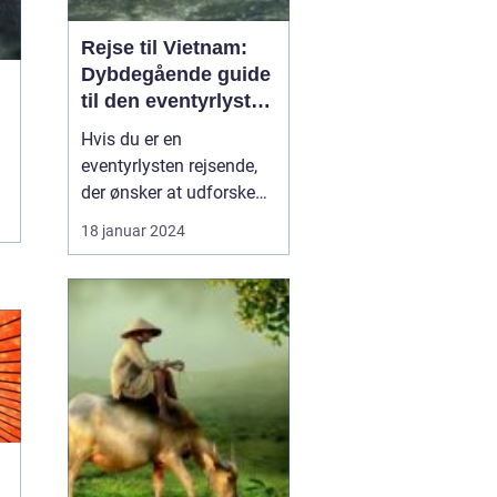
Rejse til Vietnam:
Dybdegående guide
til den eventyrlystne
rejsende
Hvis du er en
eventyrlysten rejsende,
der ønsker at udforske
en ekstraordinær
18 januar 2024
destination med en rig
kultur og betagende
naturskønhed, så er en
rejse til Vietnam det
perfekte valg for dig. Fra
smukke kystlinjer og
eksotiske øer til travle
byer og bet...