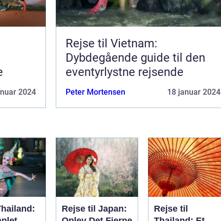
Rejse til Vietnam:
Dybdegående guide til den
e
eventyrlystne rejsende
anuar 2024
Peter Mortensen
18 januar 2024
Thailand:
Rejse til Japan:
Rejse til
plet
Oplev Det Fjerne
Thailand: Et