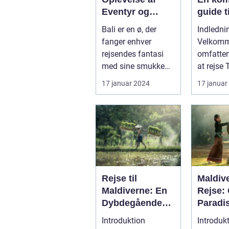
Eventyr og
guide t
Skønhed
eventyr
Bali er en ø, der
Indledni
opleve
fanger enhver
Velkomme
rejsendes fantasi
omfatten
med sine smukke
at rejse 
strande, frodige
land rigt
17 januar 2024
17 januar
rismarker og en u...
hist...
Rejse til
Maldiv
Maldiverne: En
Rejse:
Dybdegående
Paradi
Oplevelse af
Skønhe
Introduktion
Introduk
Paradis
Histori