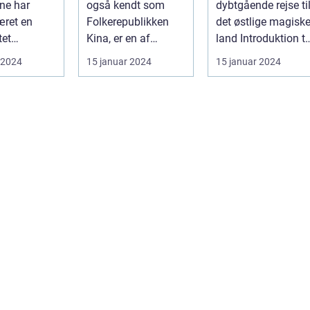
ne har
også kendt som
dybtgående rejse ti
æret en
Folkerepublikken
det østlige magisk
tet
Kina, er en af
land Introduktion til
on for
verdens ældste og
Japan Japan, et
 2024
15 januar 2024
15 januar 2024
, der søger
mest befolkede na...
land be...
.