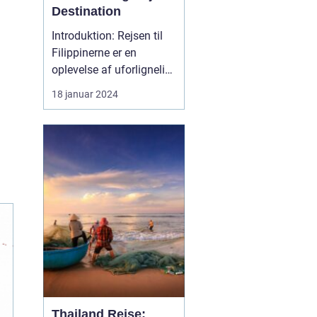
Destination
Introduktion: Rejsen til
Filippinerne er en
oplevelse af uforlignelig
skønhed og dyb kultur.
18 januar 2024
Dette eventyrland skaber
et utroligt univers, der
byder på fantastiske
strande, frodige
regnskove,
dybhavsdykning og en
unik kulturel arv. Denne
artikel tage...
Thailand Rejse: