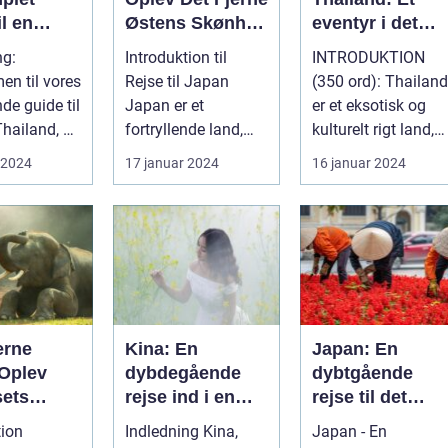
il en
Østens Skønhed
eventyr i det
lig
og Kultur
sydøstasiatiske
ng:
Introduktion til
INTRODUKTION
lse
paradis
n til vores
Rejse til Japan
(350 ord): Thailand
de guide til
Japan er et
er et eksotisk og
Thailand, et
fortryllende land,
kulturelt rigt land,
 på kultur,
berømt for sin
der har tiltrukket
 2024
17 januar 2024
16 januar 2024
unikke blanding af
rejsende...
g...
erne
Kina: En
Japan: En
 Oplev
dybdegående
dybtgående
sets
rejse ind i en
rejse til det
d og
gammel kultur
østlige magiske
tion
Indledning Kina,
Japan - En
e
land