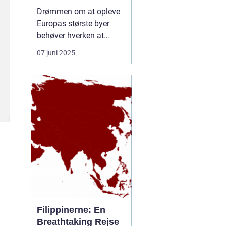
rejseform
Drømmen om at opleve
Europas største byer
behøver hverken at
inkludere lange
07 juni 2025
ventetider i lufthavnen
eller belastende CO-
udledninger. En
storbyferie med tog er
blevet et populært og
klimavenligt alternativ til
flyrejser, og...
Filippinerne: En
Breathtaking Rejse