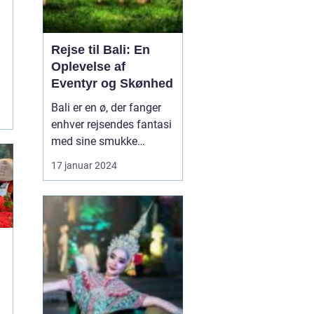
Rejse til Bali: En
Oplevelse af
Eventyr og Skønhed
Bali er en ø, der fanger
enhver rejsendes fantasi
med sine smukke
strande, frodige
17 januar 2024
rismarker og en unik
kultur. Denne artikel vil
tage dig med på en
dybdegående rejse til
Bali og dykke ned i, hvad
der gør denne
destination så speciel.
Uanset om du er...