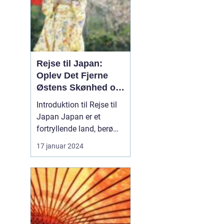
Rejse til Japan:
Oplev Det Fjerne
Østens Skønhed og
Kultur
Introduktion til Rejse til
Japan Japan er et
fortryllende land, berømt
for sin unikke blanding
17 januar 2024
af gammel tradition og
modernitet. Fra de
pulserende gader i Tokyo
til det fredelige Kyoto og
de ikoniske
bjerglandskaber i