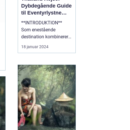
Dybdegående Guide
til Eventyrlystne
Rejsende
**INTRODUKTION**
Som enestående
destination kombinerer
Thailand det bedste af
18 januar 2024
kultur, natur og eventyr,
hvilket gør det til et ideelt
rejsemål for
eventyrlystne rejsende.
Med sin blændende
skønhed, fascinerende
historie og varme
gæstfrihed er Thailan...