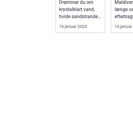
Drømmer du om
Maldiver
krystalklart vand,
længe v
hvide sandstrande
eftertrag
og en afslappende
destinati
16 januar 2024
16 januar
atmosfære? Så er
rejsende
e...
en oase..