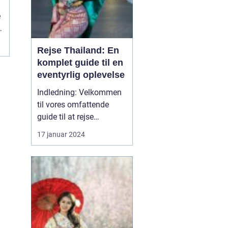
l
e
Rejse Thailand: En
komplet guide til en
eventyrlig oplevelse
Indledning: Velkommen
til vores omfattende
guide til at rejse
Thailand, et land rigt på
17 januar 2024
kultur, historie og
naturskønne skønheder.
Uanset om du er en
eventyrlysten rejsende,
en kulturel enthusiast
eller en solsøgende
strandløve, vil Thailand
præsente...