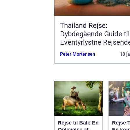
Thailand Rejse:
Dybdegående Guide til
Eventyrlystne Rejsend
Peter Mortensen
18 j
Rejse til Bali: En
Rejse 
Oplevelse af
En kom