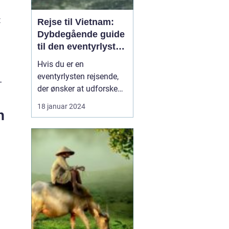
t
Rejse til Vietnam:
Dybdegående guide
til den eventyrlystne
rejsende
Hvis du er en
eventyrlysten rejsende,
-
der ønsker at udforske
en ekstraordinær
18 januar 2024
n
destination med en rig
kultur og betagende
naturskønhed, så er en
rejse til Vietnam det
perfekte valg for dig. Fra
smukke kystlinjer og
eksotiske øer til travle
byer og bet...