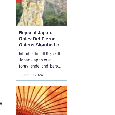
Rejse til Japan:
Oplev Det Fjerne
Østens Skønhed og
Kultur
Introduktion til Rejse til
Japan Japan er et
fortryllende land, berømt
for sin unikke blanding
17 januar 2024
af gammel tradition og
modernitet. Fra de
pulserende gader i Tokyo
til det fredelige Kyoto og
de ikoniske
e
bjerglandskaber i