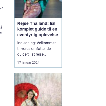
ck
Rejse Thailand: En
så
komplet guide til en
e
eventyrlig oplevelse
Indledning: Velkommen
til vores omfattende
guide til at rejse
Thailand, et land rigt på
17 januar 2024
kultur, historie og
naturskønne skønheder.
Uanset om du er en
eventyrlysten rejsende,
en kulturel enthusiast
eller en solsøgende
strandløve, vil Thailand
præsente...