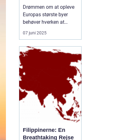
rejseform
Drømmen om at opleve
Europas største byer
behøver hverken at
inkludere lange
07 juni 2025
ventetider i lufthavnen
eller belastende CO-
udledninger. En
storbyferie med tog er
blevet et populært og
klimavenligt alternativ til
flyrejser, og...
Filippinerne: En
Breathtaking Rejse