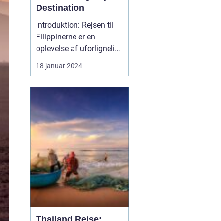
Destination
Introduktion: Rejsen til
Filippinerne er en
oplevelse af uforlignelig
skønhed og dyb kultur.
18 januar 2024
Dette eventyrland skaber
et utroligt univers, der
byder på fantastiske
strande, frodige
regnskove,
dybhavsdykning og en
unik kulturel arv. Denne
artikel tage...
Thailand Rejse: