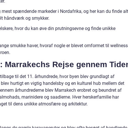
er.
g mest spændende markeder i Nordafrika, og her kan du finde al
onelt håndværk og smykker.
elskere, hvor du kan øve din prutningsevne og finde unikke
nge smukke haver, hvoraf nogle er blevet omformet til wellness
 roen.
d: Marrakechs Rejse gennem Tide
 tilbage til det 11. århundrede, hvor byen blev grundlagt af
ev hurtigt en vigtig handelsby og en kulturel hub mellem det
 Gennem århundrederne blev Marrakech erobret og beundret af
 almohads, marinidere og saadierne. Hver herskerfamilie har
get til dens unikke atmosfære og arkitektur.
 langs de gamle karavaneruter og blev ofte besøgt af handlende