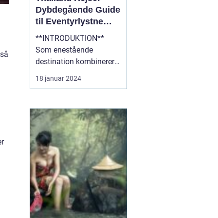
Dybdegående Guide
til Eventyrlystne
Rejsende
**INTRODUKTION**
Som enestående
 så
destination kombinerer
Thailand det bedste af
18 januar 2024
kultur, natur og eventyr,
hvilket gør det til et ideelt
rejsemål for
eventyrlystne rejsende.
Med sin blændende
er
skønhed, fascinerende
historie og varme
gæstfrihed er Thailan...