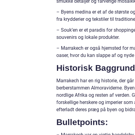
smukke detaljer og farverige mosaikk
– Byens medina er et af de største o
fra krydderier og tekstiler til traditi
– Souk’en er et paradis for shopping
souvenirs og lokale produkter.
– Marrakech er også hjemsted for ma
oaser, hvor du kan slappe af og nyde
Historisk Baggrun
Marrakech har en rig historie, der går
berberstammen Almoraviderne. Byen bl
nordlige Afrika og resten af verden.
forskellige herskere og imperier som
efterladt deres præg på byen og bidra
Bulletpoints:
– Marrakech var en vigtig handelsby