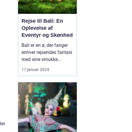
Rejse til Bali: En
Oplevelse af
Eventyr og Skønhed
Bali er en ø, der fanger
enhver rejsendes fantasi
med sine smukke
strande, frodige
17 januar 2024
rismarker og en unik
kultur. Denne artikel vil
tage dig med på en
dybdegående rejse til
l
Bali og dykke ned i, hvad
der gør denne
destination så speciel.
Uanset om du er...
ler