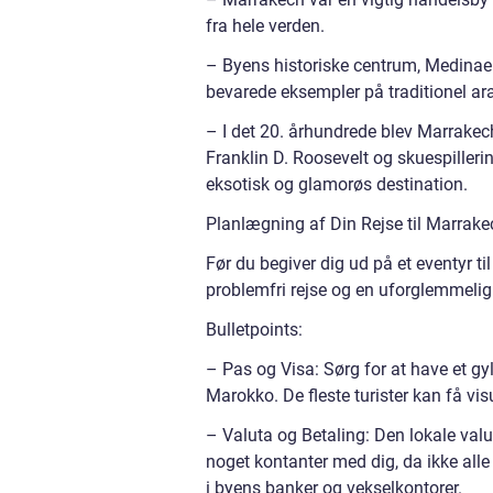
fra hele verden.
– Byens historiske centrum, Medinaen
bevarede eksempler på traditionel ar
– I det 20. århundrede blev Marrake
Franklin D. Roosevelt og skuespiller
eksotisk og glamorøs destination.
Planlægning af Din Rejse til Marrake
Før du begiver dig ud på et eventyr til
problemfri rejse og en uforglemmelig
Bulletpoints:
– Pas og Visa: Sørg for at have et gyl
Marokko. De fleste turister kan få v
– Valuta og Betaling: Den lokale val
noget kontanter med dig, da ikke alle 
i byens banker og vekselkontorer.