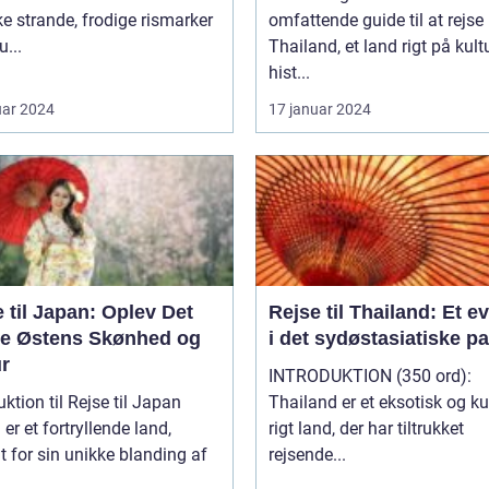
 strande, frodige rismarker
omfattende guide til at rejse
u...
Thailand, et land rigt på kultu
hist...
uar 2024
17 januar 2024
 til Japan: Oplev Det
Rejse til Thailand: Et e
ne Østens Skønhed og
i det sydøstasiatiske p
ur
INTRODUKTION (350 ord):
uktion til Rejse til Japan
Thailand er et eksotisk og kul
er et fortryllende land,
rigt land, der har tiltrukket
 for sin unikke blanding af
rejsende...