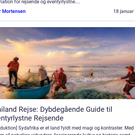
nation for rejsende og eventyrlystne....
r Mortensen
18 januar
iland Rejse: Dybdegående Guide til
ntyrlystne Rejsende
oduktion] Sydafrika er et land fyldt med magi og kontraster. Med