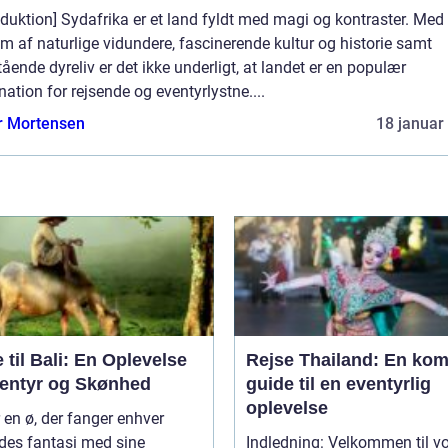
oduktion] Sydafrika er et land fyldt med magi og kontraster. Med
m af naturlige vidundere, fascinerende kultur og historie samt
ående dyreliv er det ikke underligt, at landet er en populær
nation for rejsende og eventyrlystne....
r Mortensen
18 januar
 til Bali: En Oplevelse
Rejse Thailand: En kom
ventyr og Skønhed
guide til en eventyrlig
oplevelse
r en ø, der fanger enhver
des fantasi med sine
Indledning: Velkommen til v