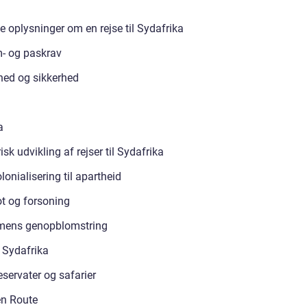
:
e oplysninger om en rejse til Sydafrika
- og paskrav
ed og sikkerhed
a
isk udvikling af rejser til Sydafrika
lonialisering til apartheid
t og forsoning
mens genopblomstring
 Sydafrika
eservater og safarier
n Route