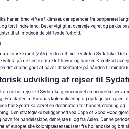
ika har en bred vifte af klimaer, der spænder fra tempereret lang
t og tørt i indre land. Det er vigtigt at overveje vejret og pakke p
dstyr til at imødegå de skiftende forhold.
a
dafrikanske rand (ZAR) er den officielle valuta i Sydafrika. Det e
e valuta på de fleste større lufthavne og banker. Kreditkort acce
en det er altid godt at have lidt kontanter på hånden til mindre k
torisk udvikling af rejser til Sydaf
 af årene har rejser til Sydafrika gennemgået en bemærkelsesvær
g. Fra starten af Europas kolonialisering og opdagelsesrejser i d
ede har Sydafrika været en destination for handel, erobring og
ning. Den strategiske beliggenhed ved Cape of Good Hope gjorde 
g havn for handelsskibe, der rejste til og fra Asien. Denne period
et af europæiske kolonipræsenser, især fra hollandske og britis