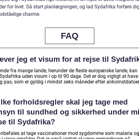
er for livet. Så start planlægningen, og lad Sydafrika forføre d
odståelige charme.
FAQ
ver jeg et visum for at rejse til Sydafri
ende fra mange lande, herunder de fleste europæiske lande, kan 
 Sydafrika uden visum i op til 90 dage. Det er dog vigtigt at have
ig pas, som er gyldig i mindst seks måneder efter ankomstdatoe
lke forholdsregler skal jeg tage med
nsyn til sundhed og sikkerhed under m
se til Sydafrika?
anbefales at tage vaccinationer mod sygdomme som malaria og
r i visse områder. Det er også vigtigt at være opmærksom på