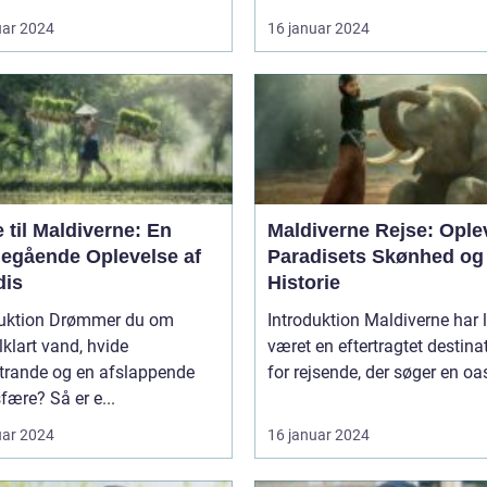
uar 2024
16 januar 2024
 til Maldiverne: En
Maldiverne Rejse: Ople
egående Oplevelse af
Paradisets Skønhed og
dis
Historie
duktion Drømmer du om
Introduktion Maldiverne har længe
lklart vand, hvide
været en eftertragtet destina
trande og en afslappende
for rejsende, der søger en oas
ære? Så er e...
uar 2024
16 januar 2024