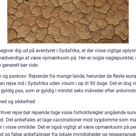
egiver dig ud på eventyret i Sydafrika, er der visse vigtige oplysn
nødvendige at være opmærksom på. Her er nogle nøglepunkter,
 generelt bør vide:
 og paskrav: Rejsende fra mange lande, herunder de fleste eur
an rejse ind i Sydafrika uden visum i op til 90 dage. Det er dog vi
 gyldig pas, som er gyldig i mindst seks måneder efter ankomst
ed og sikkerhed
nhver rejse bør rejsende tage visse forholdsregler angående su
ed. Det anbefales at tage vaccinationer mod sygdomme som ma
er i visse områder. Det er også vigtigt at være opmærksom på pe
ed og følge anbefalinger fra lokale myndigheder og rejsearrangør