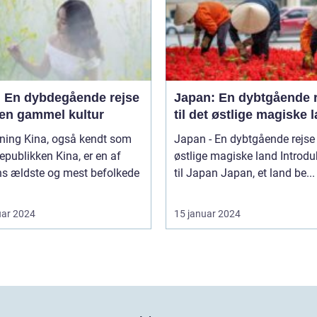
: En dybdegående rejse
Japan: En dybtgående 
 en gammel kultur
til det østlige magiske 
også kendt som
Japan - En dybtgående rejse t
epublikken Kina, er en af
østlige magiske land Introduktion
ns ældste og mest befolkede
til Japan Japan, et land be...
uar 2024
15 januar 2024