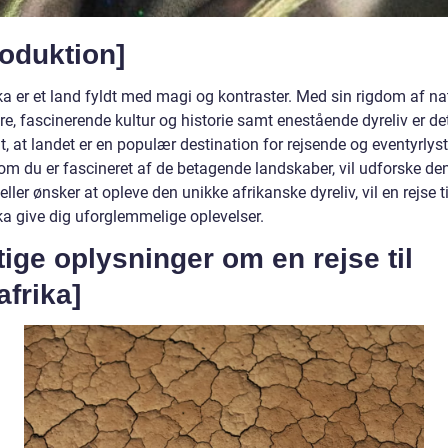
roduktion]
ka er et land fyldt med magi og kontraster. Med sin rigdom af na
e, fascinerende kultur og historie samt enestående dyreliv er de
t, at landet er en populær destination for rejsende og eventyrlys
om du er fascineret af de betagende landskaber, vil udforske den
 eller ønsker at opleve den unikke afrikanske dyreliv, vil en rejse ti
ka give dig uforglemmelige oplevelser.
tige oplysninger om en rejse til
frika]