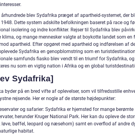
interesser.
0. århundrede blev Sydafrika præget af apartheid-systemet, der b
i 1948. Dette system adskilte befolkningen baseret på race og ført
ional isolering og indre konflikter. Rejser til Sydafrika blev påvirk
ke klima, og mange mennesker valgte at boykotte landet som en 
 mod apartheid. Efter opgøret med apartheid og indførelsen af d
 oplevede Sydafrika en genopblomstring som en turistdestination
ionale samfunds fiasko blev vendt til en triumf for Sydafrika, og
res nu som en vigtig nation i Afrika og en global turistdestinat
ev Sydafrika]
a byder på en bred vifte af oplevelser, som vil tilfredsstille enhv
ystne rejsende. Her er nogle af de største højdepunkter:
treservater og safarier: Sydafrika er hjemsted for mange berømte
ervater, herunder Kruger National Park. Her kan du opleve de sto
, løve, bøffel, leopard og næsehorn) samt en overflod af andre d
naturlige habitat.