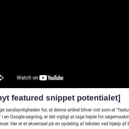
yt featured snippet potentialet]
ge sandsynligheden for, at denne artikel bliver vist som et “feat
 i en Google-søgning, er det vigtigt at tage højde for søgemaski
ncer. Her er et eksempel på en opdeling af teksten ved hjælp af 