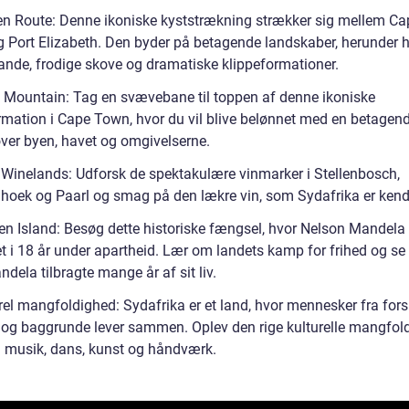
en Route: Denne ikoniske kyststrækning strækker sig mellem Ca
 Port Elizabeth. Den byder på betagende landskaber, herunder 
ande, frodige skove og dramatiske klippeformationer.
e Mountain: Tag en svævebane til toppen af denne ikoniske
rmation i Cape Town, hvor du vil blive belønnet med en betagen
over byen, havet og omgivelserne.
 Winelands: Udforsk de spektakulære vinmarker i Stellenbosch,
hoek og Paarl og smag på den lækre vin, som Sydafrika er kendt
en Island: Besøg dette historiske fængsel, hvor Nelson Mandela
t i 18 år under apartheid. Lær om landets kamp for frihed og se 
dela tilbragte mange år af sit liv.
rel mangfoldighed: Sydafrika er et land, hvor mennesker fra fors
r og baggrunde lever sammen. Oplev den rige kulturelle mangfol
musik, dans, kunst og håndværk.