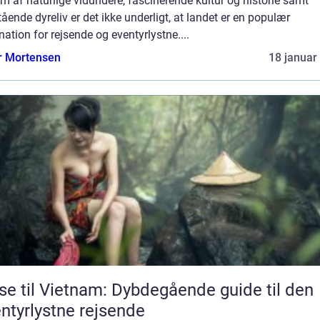
m af naturlige vidundere, fascinerende kultur og historie samt
ående dyreliv er det ikke underligt, at landet er en populær
nation for rejsende og eventyrlystne....
r Mortensen
18 januar
se til Vietnam: Dybdegående guide til den
ntyrlystne rejsende