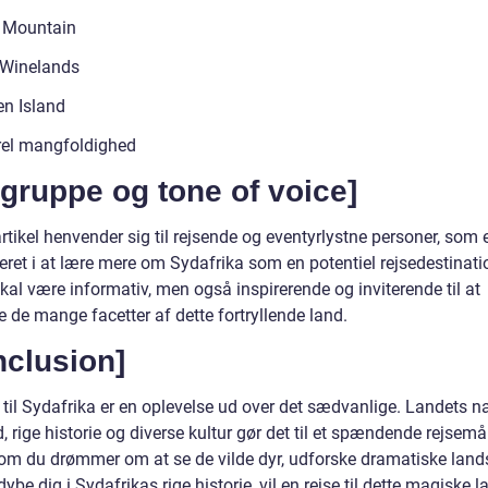
 Mountain
 Winelands
n Island
rel mangfoldighed
gruppe og tone of voice]
tikel henvender sig til rejsende og eventyrlystne personer, som 
eret i at lære mere om Sydafrika som en potentiel rejsedestinati
al være informativ, men også inspirerende og inviterende til at
 de mange facetter af dette fortryllende land.
nclusion]
 til Sydafrika er en oplevelse ud over det sædvanlige. Landets na
 rige historie og diverse kultur gør det til et spændende rejsemå
om du drømmer om at se de vilde dyr, udforske dramatiske land
rdybe dig i Sydafrikas rige historie, vil en rejse til dette magiske 