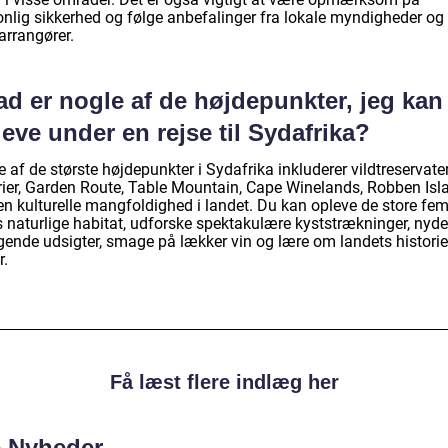
onlig sikkerhed og følge anbefalinger fra lokale myndigheder og
arrangører.
d er nogle af de højdepunkter, jeg kan
eve under en rejse til Sydafrika?
 af de største højdepunkter i Sydafrika inkluderer vildtreservate
rier, Garden Route, Table Mountain, Cape Winelands, Robben Isl
en kulturelle mangfoldighed i landet. Du kan opleve de store fem
s naturlige habitat, udforske spektakulære kyststrækninger, nyde
gende udsigter, smage på lækker vin og lære om landets histori
r.
Få læst flere indlæg her
e Nyheder