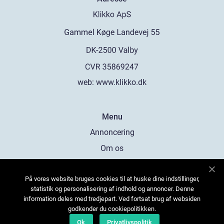
web:
www.klikko.dk
Menu
Annoncering
Om os
Cookies
På vores website bruges cookies til at huske dine indstillinger,
Kontakt os
statistik og personalisering af indhold og annoncer. Denne
Sitemap
information deles med tredjepart. Ved fortsat brug af websiden
godkender du cookiepolitikken.
Ok
Privatlivspolitik