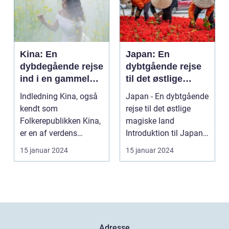
Kina: En
Japan: En
dybdegående rejse
dybtgående rejse
ind i en gammel
til det østlige
kultur
magiske land
Indledning Kina, også
Japan - En dybtgående
kendt som
rejse til det østlige
Folkerepublikken Kina,
magiske land
er en af verdens
Introduktion til Japan
ældste og mest
Japan, et land be...
15 januar 2024
15 januar 2024
befolkede na...
Adresse