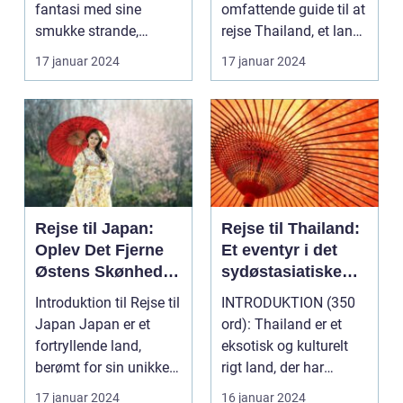
fantasi med sine
omfattende guide til at
smukke strande,
rejse Thailand, et land
frodige rismarker og en
rigt på kultur, hist...
17 januar 2024
17 januar 2024
u...
Rejse til Japan:
Rejse til Thailand:
Oplev Det Fjerne
Et eventyr i det
Østens Skønhed
sydøstasiatiske
og Kultur
paradis
Introduktion til Rejse til
INTRODUKTION (350
Japan Japan er et
ord): Thailand er et
fortryllende land,
eksotisk og kulturelt
berømt for sin unikke
rigt land, der har
blanding af g...
tiltrukket rejsende...
17 januar 2024
16 januar 2024