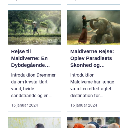
Rejse til
Maldiverne Rejse:
Maldiverne: En
Oplev Paradisets
Dybdegående
Skønhed og
Oplevelse af
Historie
Introduktion Drømmer
Introduktion
Paradis
du om krystalklart
Maldiverne har længe
vand, hvide
været en eftertragtet
sandstrande og en
destination for
afslappende
rejsende, der søger en
16 januar 2024
16 januar 2024
atmosfære? Så er e...
oase...