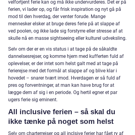
velfortjent ferie kan og må ikke undervurderes. Det er på
ferien, vi lader op, og får frisk inspiration og nyt gå på
mod til den hverdag, der venter forude. Mange
mennesker elsker at bruge deres ferie på at slappe af
ved poolen, og ikke lade sig forstyrre eller stresse af at
skulle nå en masse sightseeing eller kulturel udveksling.
Selv om der er en vis status i at tage på de såkaldte
dannelsesrejser, og komme hjem med kufferten fuld af
oplevelser, er der intet som helst galt med at tage på
ferierejse med det formål at slappe af og blive klar i
hovedet – snarer tvært imod. Hverdagen er så fuld af
pres og forventninger, at man kan have brug for at
lægge dem af sig i en periode. Og hertil egner et par
ugers ferie sig eminent.
All inclusive ferien – så skal du
ikke tænke på noget som helst
Selv om charterrejser og all inclsive ferier har fået ry af