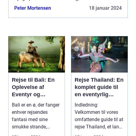
Peter Mortensen
18 januar 2024
Rejse til Bali: En
Rejse Thailand: En
Oplevelse af
komplet guide til
Eventyr og
en eventyrlig
Skønhed
oplevelse
Bali er en ø, der fanger
Indledning:
enhver rejsendes
Velkommen til vores
fantasi med sine
omfattende guide til at
smukke strande,
rejse Thailand, et land
frodige rismarker og en
rigt på kultur, hist...