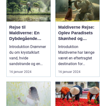
Rejse til
Maldiverne Rejse:
Maldiverne: En
Oplev Paradisets
Dybdegående
Skønhed og
Oplevelse af
Historie
Introduktion Drømmer
Introduktion
Paradis
du om krystalklart
Maldiverne har længe
vand, hvide
været en eftertragtet
sandstrande og en
destination for
afslappende
rejsende, der søger en
16 januar 2024
16 januar 2024
atmosfære? Så er e...
oase...