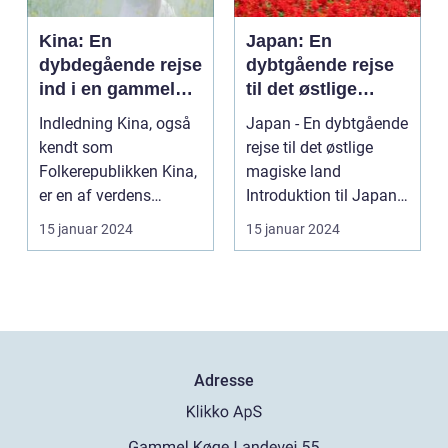
Kina: En
Japan: En
dybdegående rejse
dybtgående rejse
ind i en gammel
til det østlige
kultur
magiske land
Indledning Kina, også
Japan - En dybtgående
kendt som
rejse til det østlige
Folkerepublikken Kina,
magiske land
er en af verdens
Introduktion til Japan
ældste og mest
Japan, et land be...
15 januar 2024
15 januar 2024
befolkede na...
Adresse