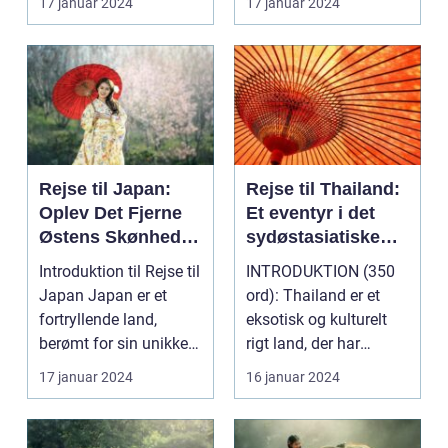
17 januar 2024
17 januar 2024
u...
Rejse til Japan:
Rejse til Thailand:
Oplev Det Fjerne
Et eventyr i det
Østens Skønhed
sydøstasiatiske
og Kultur
paradis
Introduktion til Rejse til
INTRODUKTION (350
Japan Japan er et
ord): Thailand er et
fortryllende land,
eksotisk og kulturelt
berømt for sin unikke
rigt land, der har
blanding af g...
tiltrukket rejsende...
17 januar 2024
16 januar 2024