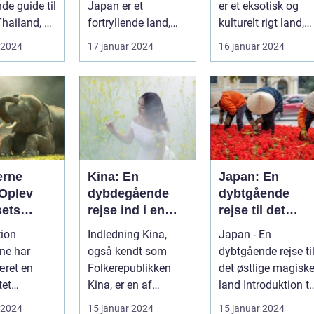
de guide til
Japan er et
er et eksotisk og
Thailand, et
fortryllende land,
kulturelt rigt land,
 på kultur,
berømt for sin
der har tiltrukket
 2024
17 januar 2024
16 januar 2024
unikke blanding af
rejsende...
g...
erne
Kina: En
Japan: En
 Oplev
dybdegående
dybtgående
sets
rejse ind i en
rejse til det
d og
gammel kultur
østlige magiske
tion
Indledning Kina,
Japan - En
e
land
ne har
også kendt som
dybtgående rejse ti
æret en
Folkerepublikken
det østlige magisk
tet
Kina, er en af
land Introduktion til
on for
verdens ældste og
Japan Japan, et
 2024
15 januar 2024
15 januar 2024