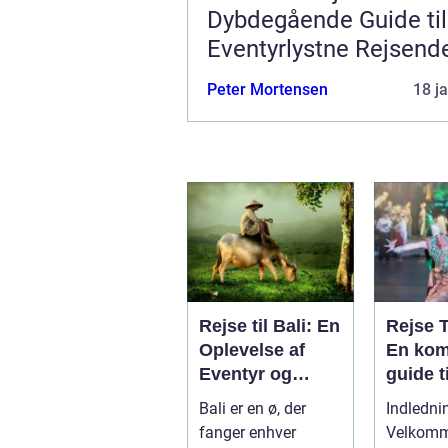
Dybdegående Guide til
Eventyrlystne Rejsend
Peter Mortensen
18 j
Rejse til Bali: En
Rejse 
Oplevelse af
En kom
Eventyr og
guide t
Skønhed
eventyr
Bali er en ø, der
Indledni
opleve
fanger enhver
Velkomme