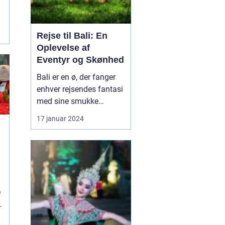
Rejse til Bali: En
Oplevelse af
Eventyr og Skønhed
Bali er en ø, der fanger
enhver rejsendes fantasi
med sine smukke
strande, frodige
17 januar 2024
rismarker og en unik
kultur. Denne artikel vil
tage dig med på en
dybdegående rejse til
Bali og dykke ned i, hvad
l
der gør denne
e
destination så speciel.
Uanset om du er...