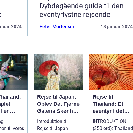
Dybdegående guide til den
e
eventyrlystne rejsende
anuar 2024
Peter Mortensen
18 januar 2024
Thailand:
Rejse til Japan:
Rejse til
plet
Oplev Det Fjerne
Thailand: Et
il en
Østens Skønhed
eventyr i det
lig
og Kultur
sydøstasiatiske
ng:
Introduktion til
INTRODUKTION
lse
paradis
n til vores
Rejse til Japan
(350 ord): Thailand