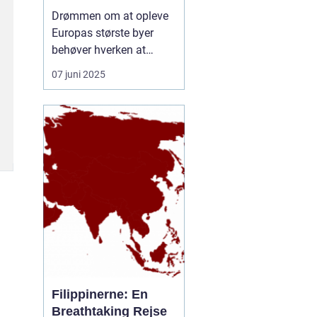
rejseform
Drømmen om at opleve
Europas største byer
behøver hverken at
inkludere lange
07 juni 2025
ventetider i lufthavnen
eller belastende CO-
udledninger. En
storbyferie med tog er
blevet et populært og
klimavenligt alternativ til
flyrejser, og...
Filippinerne: En
Breathtaking Rejse