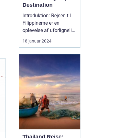
Destination
Introduktion: Rejsen til
Filippinerne er en
oplevelse af uforlignelig
skønhed og dyb kultur.
18 januar 2024
Dette eventyrland skaber
et utroligt univers, der
byder på fantastiske
strande, frodige
regnskove,
dybhavsdykning og en
unik kulturel arv. Denne
artikel tage...
Thailand Rejse: