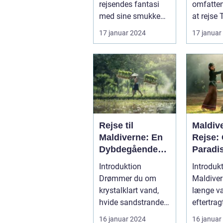
rejsendes fantasi
omfatten
med sine smukke
at rejse 
strande, frodige
land rigt
17 januar 2024
17 januar
rismarker og en u...
hist...
Rejse til
Maldiv
Maldiverne: En
Rejse:
Dybdegående
Paradi
Oplevelse af
Skønhe
Introduktion
Introduk
Paradis
Histori
Drømmer du om
Maldiver
krystalklart vand,
længe v
hvide sandstrande
eftertrag
og en afslappende
destinati
16 januar 2024
16 januar