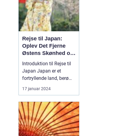
Rejse til Japan:
Oplev Det Fjerne
Østens Skønhed og
Kultur
Introduktion til Rejse til
Japan Japan er et
fortryllende land, berømt
for sin unikke blanding
17 januar 2024
af gammel tradition og
modernitet. Fra de
pulserende gader i Tokyo
til det fredelige Kyoto og
de ikoniske
bjerglandskaber i