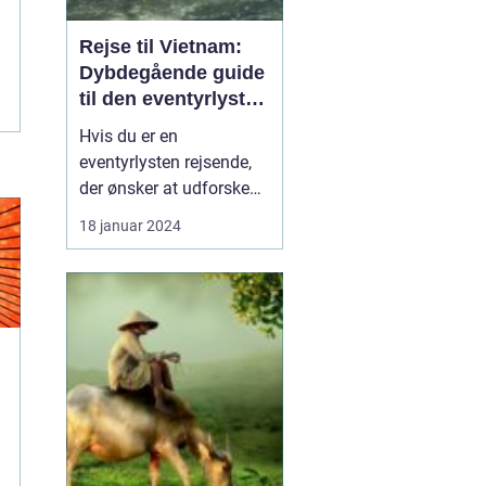
Rejse til Vietnam:
Dybdegående guide
til den eventyrlystne
rejsende
Hvis du er en
eventyrlysten rejsende,
der ønsker at udforske
en ekstraordinær
18 januar 2024
destination med en rig
kultur og betagende
naturskønhed, så er en
rejse til Vietnam det
perfekte valg for dig. Fra
smukke kystlinjer og
eksotiske øer til travle
byer og bet...