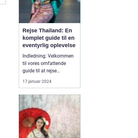
Rejse Thailand: En
komplet guide til en
eventyrlig oplevelse
Indledning: Velkommen
til vores omfattende
guide til at rejse
Thailand, et land rigt på
17 januar 2024
kultur, historie og
naturskønne skønheder.
Uanset om du er en
eventyrlysten rejsende,
en kulturel enthusiast
eller en solsøgende
strandløve, vil Thailand
præsente...