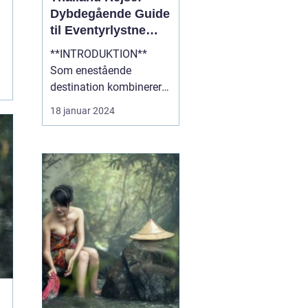
Dybdegående Guide
til Eventyrlystne
Rejsende
**INTRODUKTION**
Som enestående
destination kombinerer
Thailand det bedste af
18 januar 2024
kultur, natur og eventyr,
hvilket gør det til et ideelt
rejsemål for
eventyrlystne rejsende.
Med sin blændende
skønhed, fascinerende
historie og varme
gæstfrihed er Thailan...