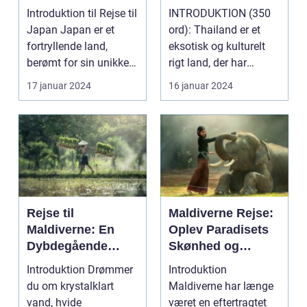
og Kultur
paradis
Introduktion til Rejse til
INTRODUKTION (350
Japan Japan er et
ord): Thailand er et
fortryllende land,
eksotisk og kulturelt
berømt for sin unikke
rigt land, der har
blanding af g...
tiltrukket rejsende...
17 januar 2024
16 januar 2024
Rejse til
Maldiverne Rejse:
Maldiverne: En
Oplev Paradisets
Dybdegående
Skønhed og
Oplevelse af
Historie
Introduktion Drømmer
Introduktion
Paradis
du om krystalklart
Maldiverne har længe
vand, hvide
været en eftertragtet