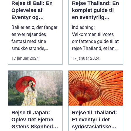
Rejse til Bali: En
Rejse Thailand: En
Oplevelse af
komplet guide til
Eventyr og
en eventyrlig
Skønhed
oplevelse
Bali er en ø, der fanger
Indledning:
enhver rejsendes
Velkommen til vores
fantasi med sine
omfattende guide til at
smukke strande,
rejse Thailand, et land
frodige rismarker og en
rigt på kultur, hist...
17 januar 2024
17 januar 2024
u...
Rejse til Japan:
Rejse til Thailand:
Oplev Det Fjerne
Et eventyr i det
Østens Skønhed
sydøstasiatiske