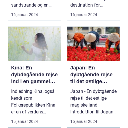
sandstrande og en
destination for
afslappende
rejsende, der søger en
16 januar 2024
16 januar 2024
atmosfære? Så er e...
oase...
Kina: En
Japan: En
dybdegående rejse
dybtgående rejse
ind i en gammel
til det østlige
kultur
magiske land
Indledning Kina, også
Japan - En dybtgående
kendt som
rejse til det østlige
Folkerepublikken Kina,
magiske land
er en af verdens
Introduktion til Japan
ældste og mest
Japan, et land be...
15 januar 2024
15 januar 2024
befolkede na...