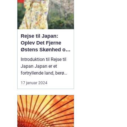
Rejse til Japan:
Oplev Det Fjerne
Østens Skønhed og
Kultur
Introduktion til Rejse til
Japan Japan er et
fortryllende land, berømt
for sin unikke blanding
17 januar 2024
af gammel tradition og
modernitet. Fra de
pulserende gader i Tokyo
til det fredelige Kyoto og
de ikoniske
bjerglandskaber i