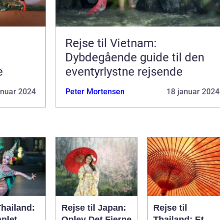
Rejse til Vietnam:
Dybdegående guide til den
e
eventyrlystne rejsende
anuar 2024
Peter Mortensen
18 januar 2024
Thailand:
Rejse til Japan:
Rejse til
plet
Oplev Det Fjerne
Thailand: Et