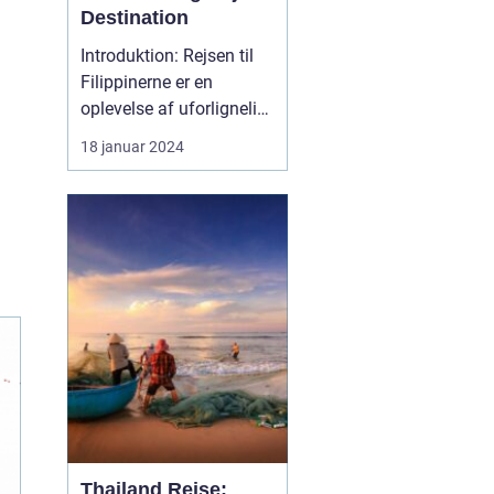
Destination
Introduktion: Rejsen til
Filippinerne er en
oplevelse af uforlignelig
skønhed og dyb kultur.
18 januar 2024
Dette eventyrland skaber
et utroligt univers, der
byder på fantastiske
strande, frodige
regnskove,
dybhavsdykning og en
unik kulturel arv. Denne
artikel tage...
Thailand Rejse: