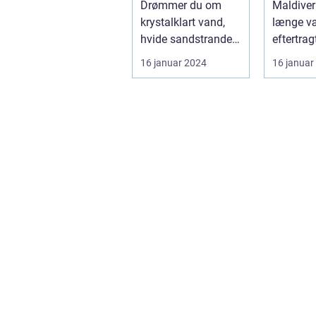
Drømmer du om
Maldiver
krystalklart vand,
længe v
hvide sandstrande
eftertrag
og en afslappende
destinati
16 januar 2024
16 januar
atmosfære? Så er
rejsende
e...
en oase..