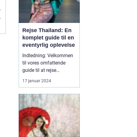
l
e
Rejse Thailand: En
komplet guide til en
eventyrlig oplevelse
Indledning: Velkommen
til vores omfattende
guide til at rejse
Thailand, et land rigt på
17 januar 2024
kultur, historie og
naturskønne skønheder.
Uanset om du er en
eventyrlysten rejsende,
en kulturel enthusiast
eller en solsøgende
strandløve, vil Thailand
præsente...