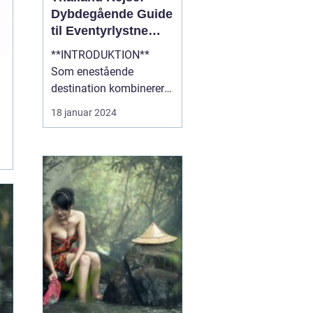
Dybdegående Guide
til Eventyrlystne
Rejsende
**INTRODUKTION**
Som enestående
destination kombinerer
Thailand det bedste af
18 januar 2024
kultur, natur og eventyr,
hvilket gør det til et ideelt
rejsemål for
eventyrlystne rejsende.
Med sin blændende
skønhed, fascinerende
historie og varme
gæstfrihed er Thailan...