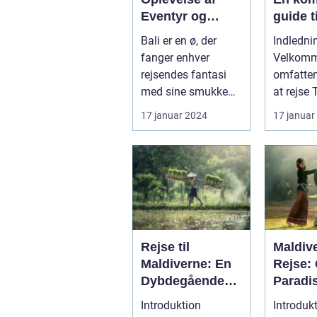
Eventyr og
guide t
Skønhed
eventyr
Bali er en ø, der
Indledni
opleve
fanger enhver
Velkomme
rejsendes fantasi
omfatten
med sine smukke
at rejse 
strande, frodige
land rigt
17 januar 2024
17 januar
rismarker og en u...
hist...
Rejse til
Maldiv
Maldiverne: En
Rejse:
Dybdegående
Paradi
Oplevelse af
Skønhe
Introduktion
Introduk
Paradis
Histori