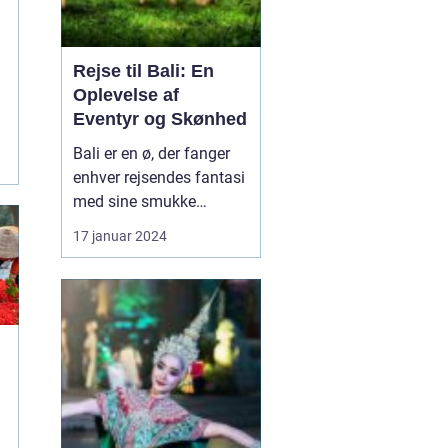
Rejse til Bali: En
Oplevelse af
Eventyr og Skønhed
Bali er en ø, der fanger
enhver rejsendes fantasi
med sine smukke
strande, frodige
17 januar 2024
rismarker og en unik
kultur. Denne artikel vil
tage dig med på en
dybdegående rejse til
Bali og dykke ned i, hvad
der gør denne
destination så speciel.
Uanset om du er...