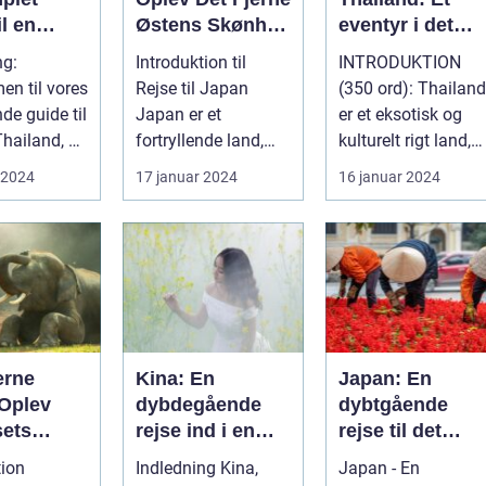
il en
Østens Skønhed
eventyr i det
lig
og Kultur
sydøstasiatiske
ng:
Introduktion til
INTRODUKTION
lse
paradis
n til vores
Rejse til Japan
(350 ord): Thailand
de guide til
Japan er et
er et eksotisk og
Thailand, et
fortryllende land,
kulturelt rigt land,
 på kultur,
berømt for sin
der har tiltrukket
 2024
17 januar 2024
16 januar 2024
unikke blanding af
rejsende...
g...
erne
Kina: En
Japan: En
 Oplev
dybdegående
dybtgående
sets
rejse ind i en
rejse til det
d og
gammel kultur
østlige magiske
tion
Indledning Kina,
Japan - En
e
land