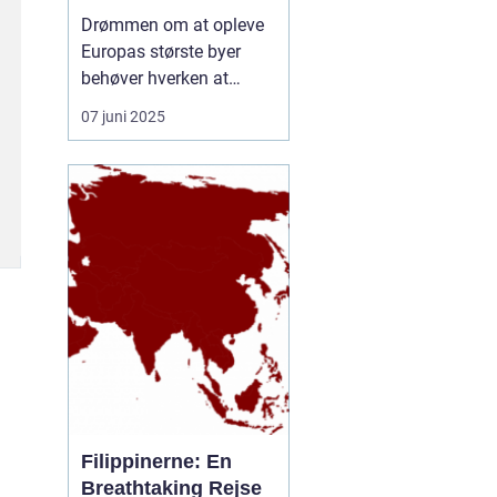
rejseform
Drømmen om at opleve
Europas største byer
behøver hverken at
inkludere lange
07 juni 2025
ventetider i lufthavnen
eller belastende CO-
udledninger. En
storbyferie med tog er
blevet et populært og
klimavenligt alternativ til
flyrejser, og...
Filippinerne: En
Breathtaking Rejse