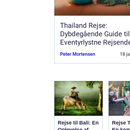
Thailand Rejse:
Dybdegående Guide til
Eventyrlystne Rejsend
Peter Mortensen
18 j
Rejse til Bali: En
Rejse 
Oplevelse af
En kom