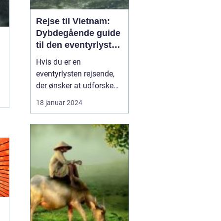
Rejse til Vietnam:
Dybdegående guide
til den eventyrlystne
rejsende
Hvis du er en
eventyrlysten rejsende,
der ønsker at udforske
en ekstraordinær
18 januar 2024
destination med en rig
kultur og betagende
naturskønhed, så er en
rejse til Vietnam det
perfekte valg for dig. Fra
smukke kystlinjer og
eksotiske øer til travle
byer og bet...