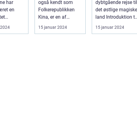
ne har
også kendt som
dybtgående rejse ti
æret en
Folkerepublikken
det østlige magisk
tet
Kina, er en af
land Introduktion til
on for
verdens ældste og
Japan Japan, et
 2024
15 januar 2024
15 januar 2024
, der søger
mest befolkede na...
land be...
.