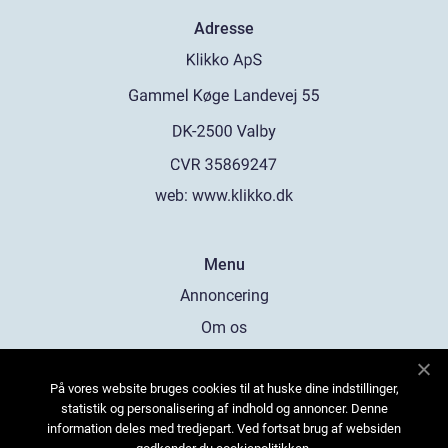
Adresse
web:
www.klikko.dk
Menu
Annoncering
Om os
Cookies
På vores website bruges cookies til at huske dine indstillinger,
Kontakt os
statistik og personalisering af indhold og annoncer. Denne
Sitemap
information deles med tredjepart. Ved fortsat brug af websiden