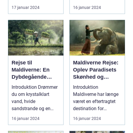
blanding af g...
tiltrukket rejsende...
17 januar 2024
16 januar 2024
Rejse til
Maldiverne Rejse:
Maldiverne: En
Oplev Paradisets
Dybdegående
Skønhed og
Oplevelse af
Historie
Introduktion Drømmer
Introduktion
Paradis
du om krystalklart
Maldiverne har længe
vand, hvide
været en eftertragtet
sandstrande og en
destination for
afslappende
rejsende, der søger en
16 januar 2024
16 januar 2024
atmosfære? Så er e...
oase...