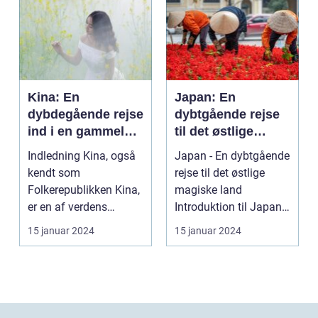
Kina: En
Japan: En
dybdegående rejse
dybtgående rejse
ind i en gammel
til det østlige
kultur
magiske land
Indledning Kina, også
Japan - En dybtgående
kendt som
rejse til det østlige
Folkerepublikken Kina,
magiske land
er en af verdens
Introduktion til Japan
ældste og mest
Japan, et land be...
15 januar 2024
15 januar 2024
befolkede na...