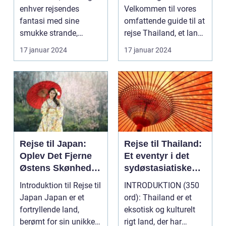
enhver rejsendes
Velkommen til vores
fantasi med sine
omfattende guide til at
smukke strande,
rejse Thailand, et land
frodige rismarker og en
rigt på kultur, hist...
17 januar 2024
17 januar 2024
u...
Rejse til Japan:
Rejse til Thailand:
Oplev Det Fjerne
Et eventyr i det
Østens Skønhed
sydøstasiatiske
og Kultur
paradis
Introduktion til Rejse til
INTRODUKTION (350
Japan Japan er et
ord): Thailand er et
fortryllende land,
eksotisk og kulturelt
berømt for sin unikke
rigt land, der har