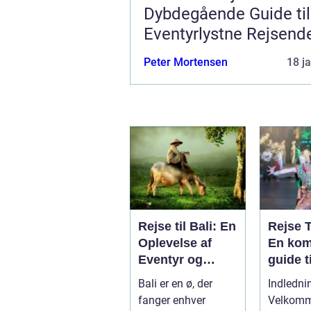
Dybdegående Guide til
Eventyrlystne Rejsend
Peter Mortensen
18 j
Rejse til Bali: En
Rejse 
Oplevelse af
En kom
Eventyr og
guide t
Skønhed
eventyr
Bali er en ø, der
Indledni
opleve
fanger enhver
Velkomme