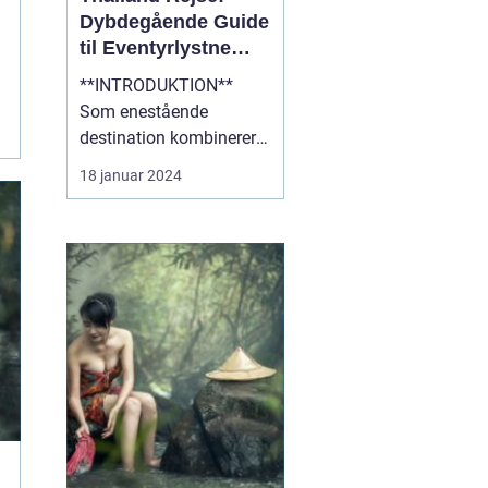
Dybdegående Guide
til Eventyrlystne
Rejsende
**INTRODUKTION**
Som enestående
destination kombinerer
Thailand det bedste af
18 januar 2024
kultur, natur og eventyr,
hvilket gør det til et ideelt
rejsemål for
eventyrlystne rejsende.
Med sin blændende
skønhed, fascinerende
historie og varme
gæstfrihed er Thailan...