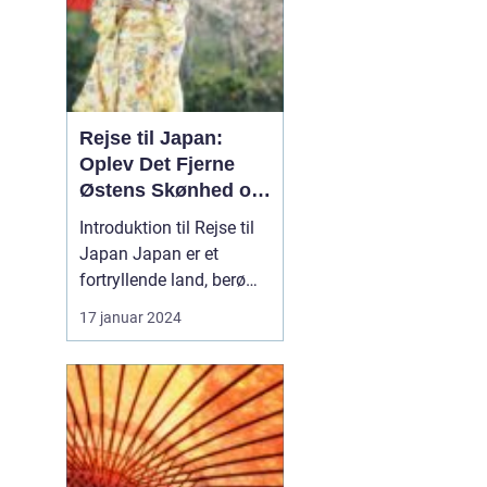
Rejse til Japan:
Oplev Det Fjerne
Østens Skønhed og
Kultur
Introduktion til Rejse til
Japan Japan er et
fortryllende land, berømt
for sin unikke blanding
17 januar 2024
af gammel tradition og
modernitet. Fra de
pulserende gader i Tokyo
til det fredelige Kyoto og
de ikoniske
bjerglandskaber i