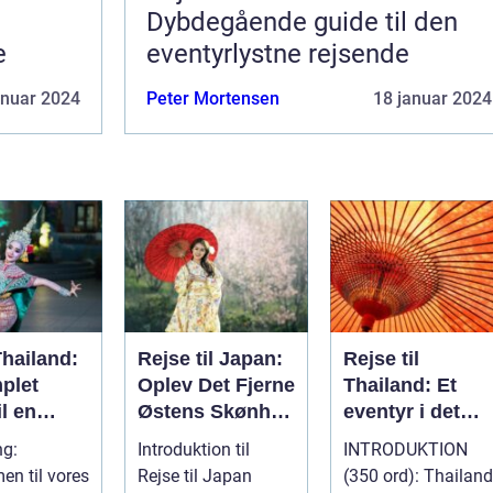
Dybdegående guide til den
e
eventyrlystne rejsende
anuar 2024
Peter Mortensen
18 januar 2024
Thailand:
Rejse til Japan:
Rejse til
plet
Oplev Det Fjerne
Thailand: Et
il en
Østens Skønhed
eventyr i det
lig
og Kultur
sydøstasiatiske
ng:
Introduktion til
INTRODUKTION
lse
paradis
n til vores
Rejse til Japan
(350 ord): Thailand