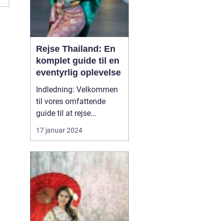
Rejse Thailand: En
komplet guide til en
eventyrlig oplevelse
Indledning: Velkommen
til vores omfattende
guide til at rejse
Thailand, et land rigt på
17 januar 2024
kultur, historie og
naturskønne skønheder.
Uanset om du er en
eventyrlysten rejsende,
en kulturel enthusiast
eller en solsøgende
strandløve, vil Thailand
præsente...