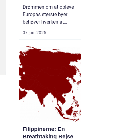
rejseform
Drømmen om at opleve
Europas største byer
behøver hverken at
inkludere lange
07 juni 2025
ventetider i lufthavnen
eller belastende CO-
udledninger. En
storbyferie med tog er
blevet et populært og
klimavenligt alternativ til
flyrejser, og...
Filippinerne: En
Breathtaking Rejse