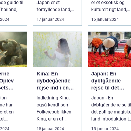
de guide til
Japan er et
er et eksotisk og
Thailand, et
fortryllende land,
kulturelt rigt land,
 på kultur,
berømt for sin
der har tiltrukket
 2024
17 januar 2024
16 januar 2024
unikke blanding af
rejsende...
g...
erne
Kina: En
Japan: En
 Oplev
dybdegående
dybtgående
sets
rejse ind i en
rejse til det
d og
gammel kultur
østlige magiske
tion
Indledning Kina,
Japan - En
e
land
ne har
også kendt som
dybtgående rejse ti
æret en
Folkerepublikken
det østlige magisk
tet
Kina, er en af
land Introduktion til
on for
verdens ældste og
Japan Japan, et
 2024
15 januar 2024
15 januar 2024