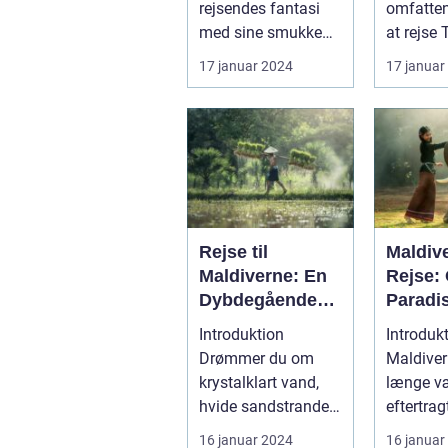
rejsendes fantasi
omfatten
med sine smukke
at rejse 
strande, frodige
land rigt
17 januar 2024
17 januar
rismarker og en u...
hist...
Rejse til
Maldiv
Maldiverne: En
Rejse:
Dybdegående
Paradi
Oplevelse af
Skønhe
Introduktion
Introduk
Paradis
Histori
Drømmer du om
Maldiver
krystalklart vand,
længe v
hvide sandstrande
eftertrag
og en afslappende
destinati
16 januar 2024
16 januar