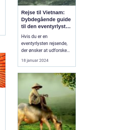
Rejse til Vietnam:
Dybdegående guide
til den eventyrlystne
rejsende
Hvis du er en
eventyrlysten rejsende,
der ønsker at udforske
en ekstraordinær
18 januar 2024
destination med en rig
kultur og betagende
naturskønhed, så er en
rejse til Vietnam det
perfekte valg for dig. Fra
smukke kystlinjer og
eksotiske øer til travle
byer og bet...