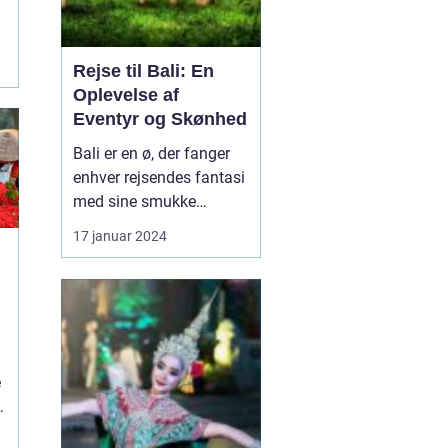
Rejse til Bali: En
Oplevelse af
Eventyr og Skønhed
Bali er en ø, der fanger
enhver rejsendes fantasi
med sine smukke
strande, frodige
17 januar 2024
rismarker og en unik
kultur. Denne artikel vil
tage dig med på en
dybdegående rejse til
Bali og dykke ned i, hvad
l
der gør denne
e
destination så speciel.
Uanset om du er...