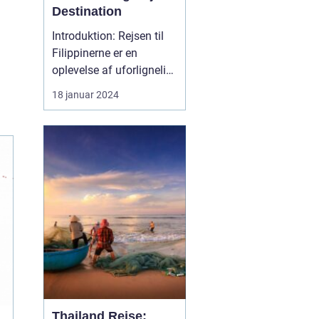
Destination
Introduktion: Rejsen til
Filippinerne er en
oplevelse af uforlignelig
skønhed og dyb kultur.
18 januar 2024
Dette eventyrland skaber
et utroligt univers, der
byder på fantastiske
strande, frodige
regnskove,
dybhavsdykning og en
unik kulturel arv. Denne
artikel tage...
Thailand Rejse: