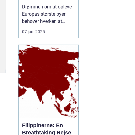
rejseform
Drømmen om at opleve
Europas største byer
behøver hverken at
inkludere lange
07 juni 2025
ventetider i lufthavnen
eller belastende CO-
udledninger. En
storbyferie med tog er
blevet et populært og
klimavenligt alternativ til
flyrejser, og...
Filippinerne: En
Breathtaking Rejse