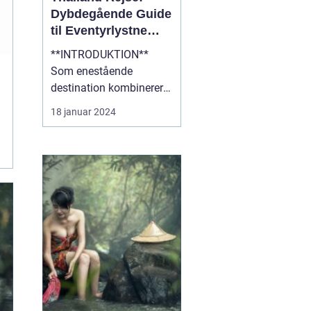
Dybdegående Guide
til Eventyrlystne
Rejsende
**INTRODUKTION**
Som enestående
destination kombinerer
Thailand det bedste af
18 januar 2024
kultur, natur og eventyr,
hvilket gør det til et ideelt
rejsemål for
eventyrlystne rejsende.
Med sin blændende
skønhed, fascinerende
historie og varme
gæstfrihed er Thailan...