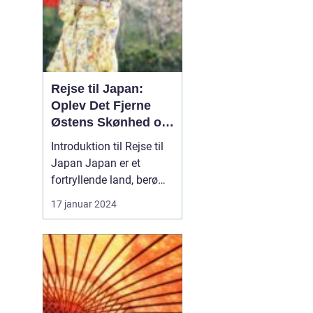
Rejse til Japan:
Oplev Det Fjerne
Østens Skønhed og
Kultur
Introduktion til Rejse til
Japan Japan er et
fortryllende land, berømt
for sin unikke blanding
17 januar 2024
af gammel tradition og
modernitet. Fra de
pulserende gader i Tokyo
til det fredelige Kyoto og
de ikoniske
bjerglandskaber i