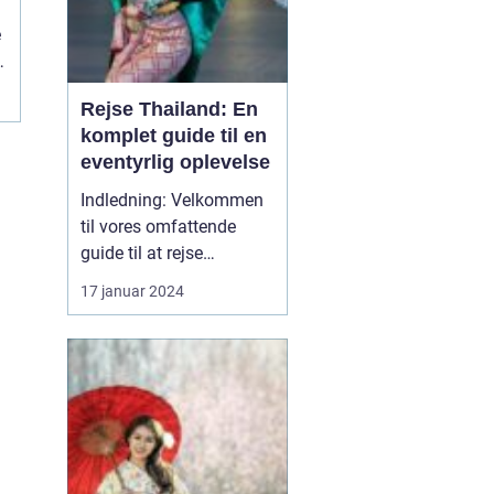
l
e
Rejse Thailand: En
komplet guide til en
eventyrlig oplevelse
Indledning: Velkommen
til vores omfattende
guide til at rejse
Thailand, et land rigt på
17 januar 2024
kultur, historie og
naturskønne skønheder.
Uanset om du er en
eventyrlysten rejsende,
en kulturel enthusiast
eller en solsøgende
strandløve, vil Thailand
præsente...