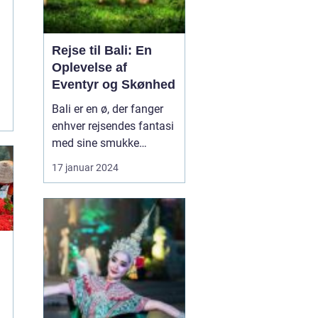
Rejse til Bali: En
Oplevelse af
Eventyr og Skønhed
Bali er en ø, der fanger
enhver rejsendes fantasi
med sine smukke
strande, frodige
17 januar 2024
rismarker og en unik
kultur. Denne artikel vil
tage dig med på en
dybdegående rejse til
Bali og dykke ned i, hvad
der gør denne
destination så speciel.
Uanset om du er...