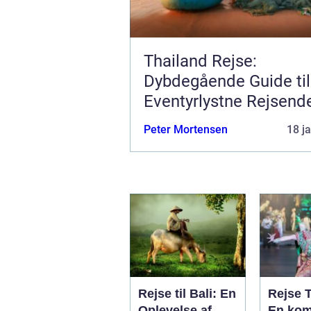
Thailand Rejse:
Dybdegående Guide til
Eventyrlystne Rejsend
Peter Mortensen
18 j
Rejse til Bali: En
Rejse 
Oplevelse af
En kom