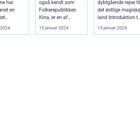
ne har
også kendt som
dybtgående rejse ti
æret en
Folkerepublikken
det østlige magisk
tet
Kina, er en af
land Introduktion til
on for
verdens ældste og
Japan Japan, et
 2024
15 januar 2024
15 januar 2024
, der søger
mest befolkede na...
land be...
.