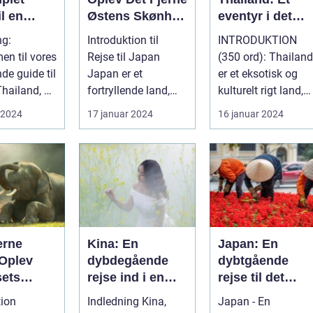
il en
Østens Skønhed
eventyr i det
lig
og Kultur
sydøstasiatiske
ng:
Introduktion til
INTRODUKTION
lse
paradis
n til vores
Rejse til Japan
(350 ord): Thailand
de guide til
Japan er et
er et eksotisk og
Thailand, et
fortryllende land,
kulturelt rigt land,
 på kultur,
berømt for sin
der har tiltrukket
 2024
17 januar 2024
16 januar 2024
unikke blanding af
rejsende...
g...
erne
Kina: En
Japan: En
 Oplev
dybdegående
dybtgående
sets
rejse ind i en
rejse til det
d og
gammel kultur
østlige magiske
tion
Indledning Kina,
Japan - En
e
land