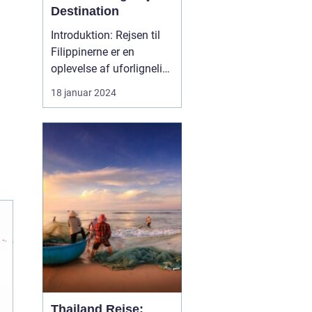
Destination
Introduktion: Rejsen til
Filippinerne er en
oplevelse af uforlignelig
skønhed og dyb kultur.
18 januar 2024
Dette eventyrland skaber
et utroligt univers, der
byder på fantastiske
strande, frodige
regnskove,
dybhavsdykning og en
unik kulturel arv. Denne
artikel tage...
Thailand Rejse: