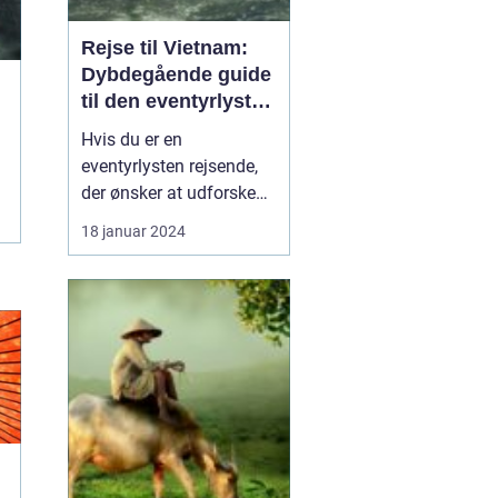
Rejse til Vietnam:
Dybdegående guide
til den eventyrlystne
rejsende
Hvis du er en
eventyrlysten rejsende,
der ønsker at udforske
en ekstraordinær
18 januar 2024
destination med en rig
kultur og betagende
naturskønhed, så er en
rejse til Vietnam det
perfekte valg for dig. Fra
smukke kystlinjer og
eksotiske øer til travle
byer og bet...