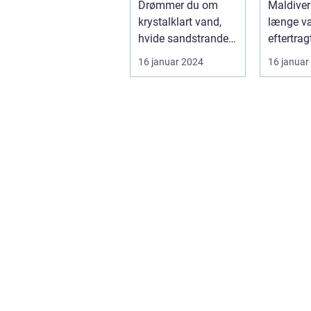
Drømmer du om
Maldiver
krystalklart vand,
længe v
hvide sandstrande
eftertrag
og en afslappende
destinati
16 januar 2024
16 januar
atmosfære? Så er
rejsende
e...
en oase..