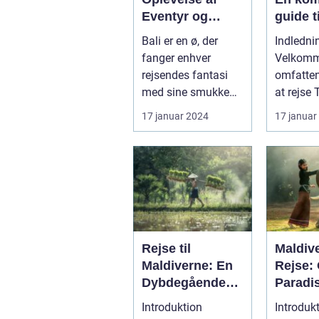
Eventyr og
guide t
Skønhed
eventyr
Bali er en ø, der
Indledni
opleve
fanger enhver
Velkomme
rejsendes fantasi
omfatten
med sine smukke
at rejse 
strande, frodige
land rigt
17 januar 2024
17 januar
rismarker og en u...
hist...
Rejse til
Maldiv
Maldiverne: En
Rejse:
Dybdegående
Paradi
Oplevelse af
Skønhe
Introduktion
Introduk
Paradis
Histori