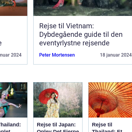
Rejse til Vietnam:
Dybdegående guide til den
e
eventyrlystne rejsende
anuar 2024
Peter Mortensen
18 januar 2024
Thailand:
Rejse til Japan:
Rejse til
plet
Oplev Det Fjerne
Thailand: Et