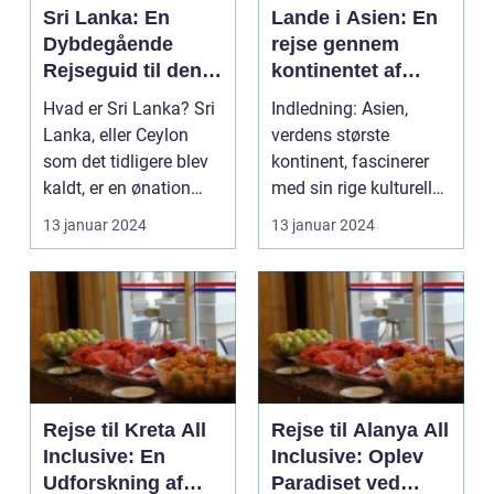
Sri Lanka: En
Lande i Asien: En
Dybdegående
rejse gennem
Rejseguid til den
kontinentet af
Smukke Ø
kultur og eventyr
Hvad er Sri Lanka? Sri
Indledning: Asien,
Lanka, eller Ceylon
verdens største
som det tidligere blev
kontinent, fascinerer
kaldt, er en ønation
med sin rige kulturelle
beliggende i...
arv, betagende land...
13 januar 2024
13 januar 2024
Rejse til Kreta All
Rejse til Alanya All
Inclusive: En
Inclusive: Oplev
Udforskning af
Paradiset ved