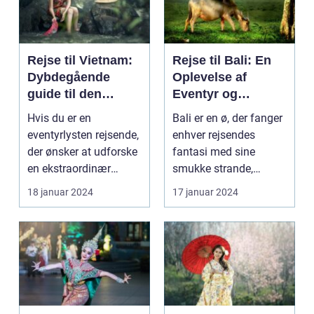
Rejse til Vietnam:
Rejse til Bali: En
Dybdegående
Oplevelse af
guide til den
Eventyr og
eventyrlystne
Skønhed
Hvis du er en
Bali er en ø, der fanger
rejsende
eventyrlysten rejsende,
enhver rejsendes
der ønsker at udforske
fantasi med sine
en ekstraordinær
smukke strande,
destination med en
frodige rismarker og en
18 januar 2024
17 januar 2024
rig...
u...