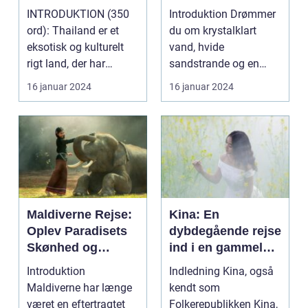
paradis
Oplevelse af
INTRODUKTION (350
Introduktion Drømmer
Paradis
ord): Thailand er et
du om krystalklart
eksotisk og kulturelt
vand, hvide
rigt land, der har
sandstrande og en
tiltrukket rejsende...
afslappende
16 januar 2024
16 januar 2024
atmosfære? Så er e...
Maldiverne Rejse:
Kina: En
Oplev Paradisets
dybdegående rejse
Skønhed og
ind i en gammel
Historie
kultur
Introduktion
Indledning Kina, også
Maldiverne har længe
kendt som
været en eftertragtet
Folkerepublikken Kina,