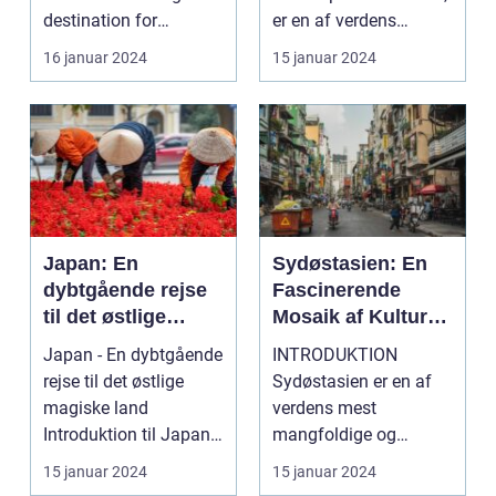
destination for
er en af verdens
rejsende, der søger en
ældste og mest
16 januar 2024
15 januar 2024
oase...
befolkede na...
Japan: En
Sydøstasien: En
dybtgående rejse
Fascinerende
til det østlige
Mosaik af Kulturer
magiske land
og Historie
Japan - En dybtgående
INTRODUKTION
rejse til det østlige
Sydøstasien er en af
magiske land
verdens mest
Introduktion til Japan
mangfoldige og
Japan, et land be...
fascinerende regioner.
15 januar 2024
15 januar 2024
Med sit tropisk...