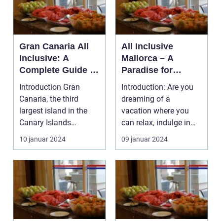
Gran Canaria All
All Inclusive
Inclusive: A
Mallorca – A
Complete Guide to
Paradise for
the Ultimate
Travelers
Introduction Gran
Introduction: Are you
Holiday
Canaria, the third
dreaming of a
Experience
largest island in the
vacation where you
Canary Islands
can relax, indulge in
archipelago, is a
delicious food, soak
10 januar 2024
09 januar 2024
dream de...
up...