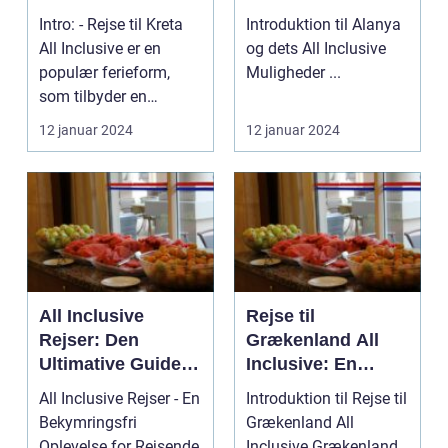
Historie,
Middelhavet
Intro: - Rejse til Kreta
Introduktion til Alanya
Attraktioner og
All Inclusive er en
og dets All Inclusive
Praktiske Tips
populær ferieform,
Muligheder ...
som tilbyder en
bekymringsfri opleve...
12 januar 2024
12 januar 2024
All Inclusive
Rejse til
Rejser: Den
Grækenland All
Ultimative Guide til
Inclusive: En
en Bekymringsfri
Ekspertguide til
All Inclusive Rejser - En
Introduktion til Rejse til
Oplevelse
Eventyrlystne
Bekymringsfri
Grækenland All
Rejsende
Oplevelse for Rejsende
Inclusive Grækenland