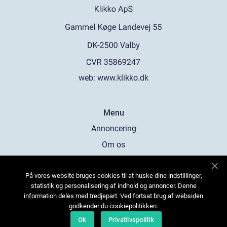
web:
www.klikko.dk
Menu
Annoncering
Om os
Cookies
På vores website bruges cookies til at huske dine indstillinger,
Kontakt os
statistik og personalisering af indhold og annoncer. Denne
Sitemap
information deles med tredjepart. Ved fortsat brug af websiden
godkender du cookiepolitikken.
Ok
Privatlivspolitik