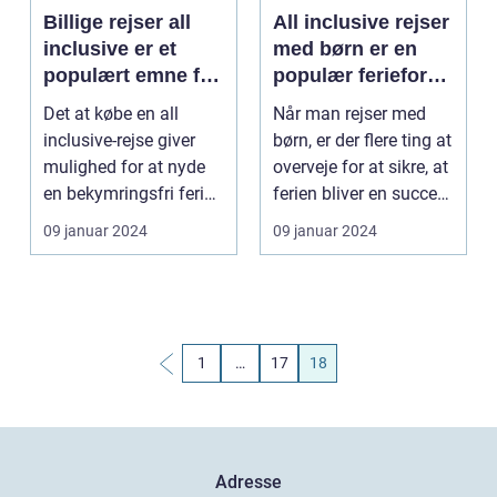
Billige rejser all
All inclusive rejser
inclusive er et
med børn er en
populært emne for
populær ferieform,
rejsende og
der tilbyder
Det at købe en all
Når man rejser med
eventyrlystne, der
bekvemmelighed,
inclusive-rejse giver
børn, er der flere ting at
ønsker at få mest
fleksibilitet og sjov
mulighed for at nyde
overveje for at sikre, at
muligt ud af deres
for hele familien
en bekymringsfri ferie,
ferien bliver en succes.
feriebudget
hvor mad, drik...
I d...
09 januar 2024
09 januar 2024
1
…
17
18
Adresse