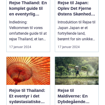
Rejse Thailand: En
Rejse til Japan:
komplet guide til
Oplev Det Fjerne
en eventyrlig
Østens Skønhed
oplevelse
og Kultur
Indledning:
Introduktion til Rejse til
Velkommen til vores
Japan Japan er et
omfattende guide til at
fortryllende land,
rejse Thailand, et land
berømt for sin unikke
rigt på kultur, hist...
blanding af g...
17 januar 2024
17 januar 2024
Rejse til Thailand:
Rejse til
Et eventyr i det
Maldiverne: En
sydøstasiatiske
Dybdegående